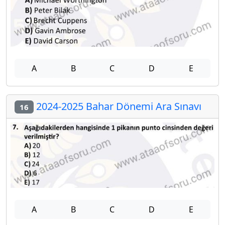
A
B
C
D
E
2024-2025 Bahar Dönemi Ara Sınavı
16
A
B
C
D
E