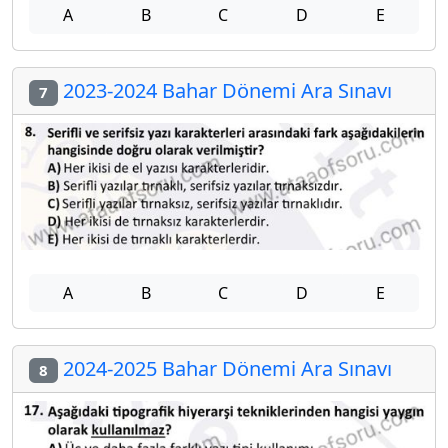
A
B
C
D
E
2023-2024 Bahar Dönemi Ara Sınavı
7
A
B
C
D
E
2024-2025 Bahar Dönemi Ara Sınavı
8