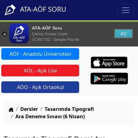
ATA-AÖF SORU
ATA-AÖF Soru
AÇ
Çıkmış Sorular Cepte
ÜCRETSİZ - Google Play'de
AÖF - Anadolu Üniversitesi
AÖL - Açık Lise
AÖO - Açık Ortaokul
Anasayfa
Dersler
Tasarımda Tipografi
Ara Deneme Sınavı (6 Nisan)