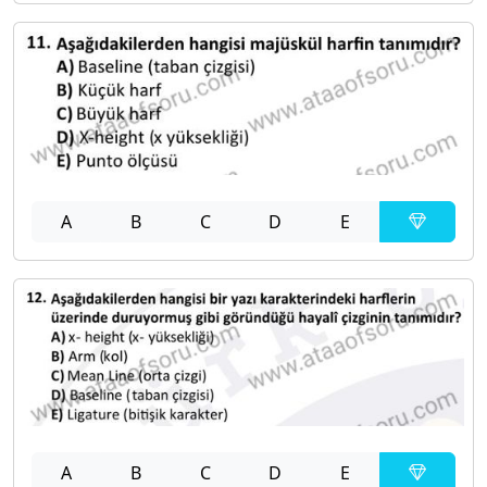
A
B
C
D
E
A
B
C
D
E