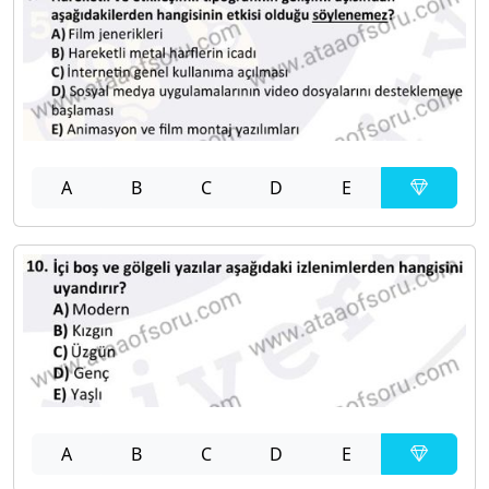
A
B
C
D
E
A
B
C
D
E