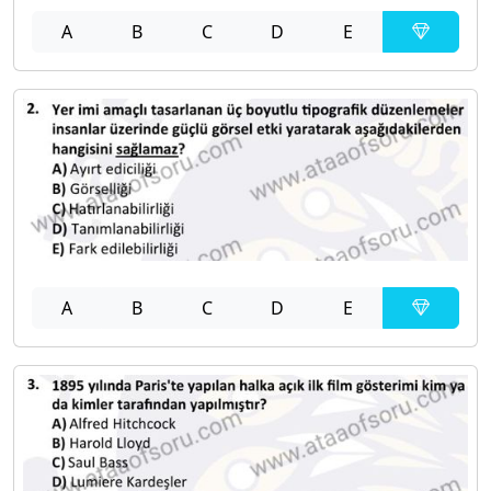
A
B
C
D
E
A
B
C
D
E