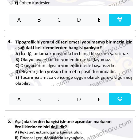
A
B
C
D
E
A
B
C
D
E