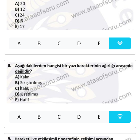
A
B
C
D
E
A
B
C
D
E