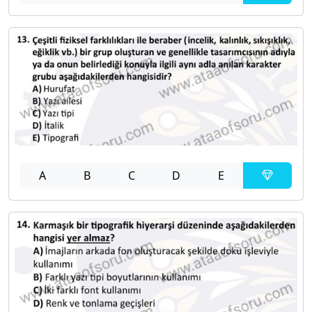
A
B
C
D
E