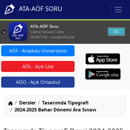
ATA-AÖF SORU
ATA-AÖF Soru
AÇ
Çıkmış Sorular Cepte
ÜCRETSİZ - Google Play'de
AÖF - Anadolu Üniversitesi
AÖL - Açık Lise
AÖO - Açık Ortaokul
Anasayfa
Dersler
Tasarımda Tipografi
2024-2025 Bahar Dönemi Ara Sınavı