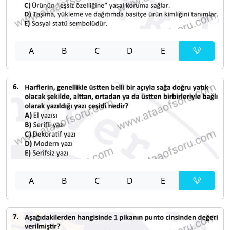
A
B
C
D
E
A
B
C
D
E