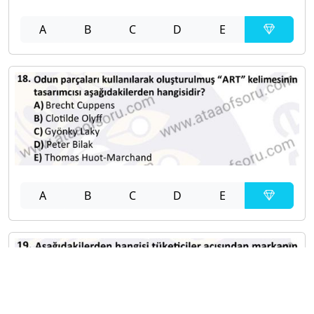
A
B
C
D
E
A
B
C
D
E