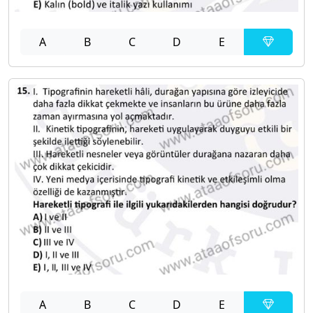
A
B
C
D
E
A
B
C
D
E