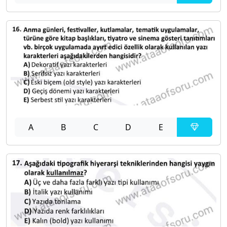
A
B
C
D
E