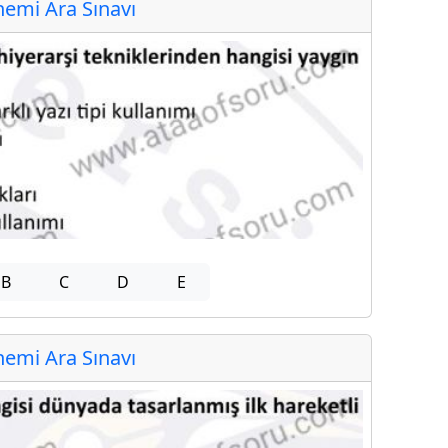
emi Ara Sınavı
B
C
D
E
emi Ara Sınavı