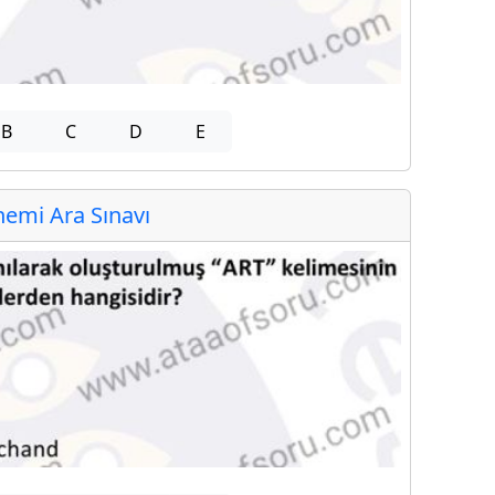
B
C
D
E
emi Ara Sınavı