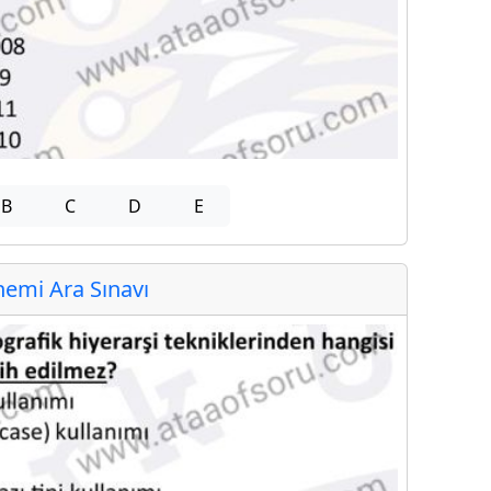
B
C
D
E
emi Ara Sınavı