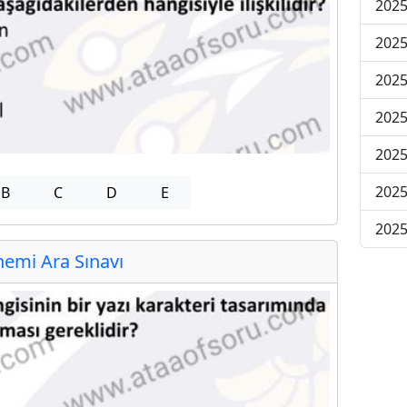
2025
2025
2025
2025
2025
2025
B
C
D
E
2025
emi Ara Sınavı