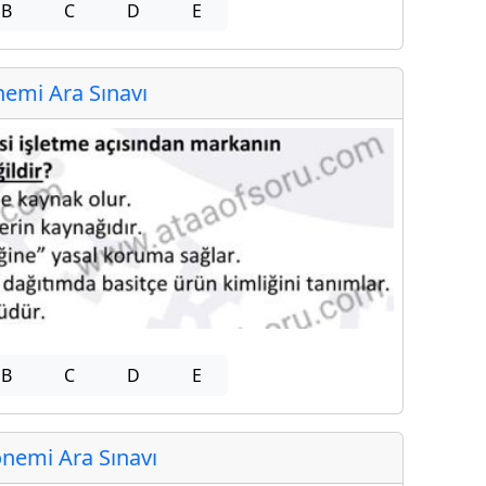
B
C
D
E
emi Ara Sınavı
B
C
D
E
nemi Ara Sınavı