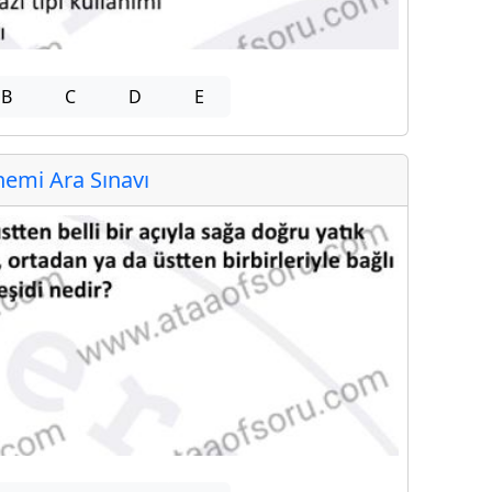
B
C
D
E
emi Ara Sınavı