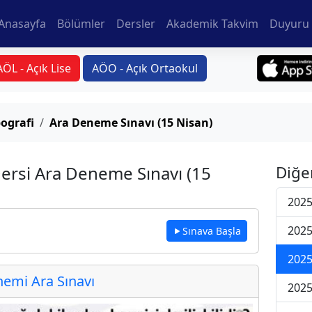
Anasayfa
Bölümler
Dersler
Akademik Takvim
Duyuru 
AÖL - Açık Lise
AÖO - Açık Ortaokul
ografi
Ara Deneme Sınavı (15 Nisan)
Dersi Ara Deneme Sınavı (15
Diğe
2025
2025
Sınava Başla
2025
emi Ara Sınavı
2025