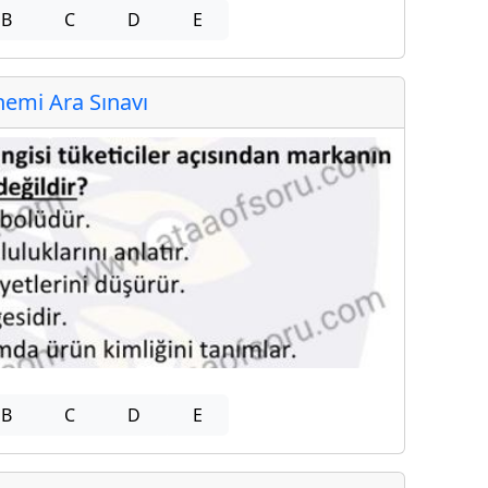
B
C
D
E
emi Ara Sınavı
B
C
D
E