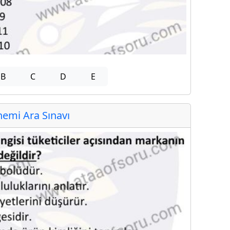
B
C
D
E
emi Ara Sınavı