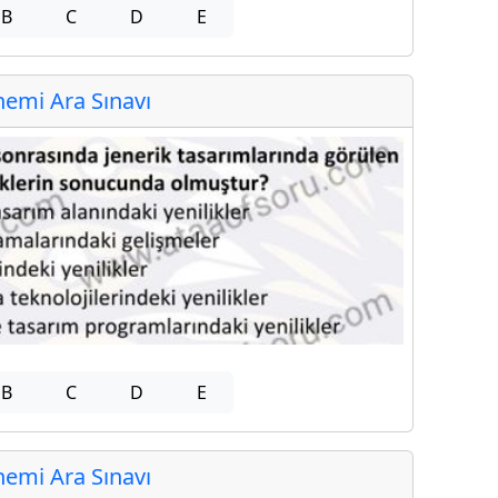
B
C
D
E
emi Ara Sınavı
B
C
D
E
emi Ara Sınavı