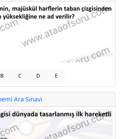
B
C
D
E
emi Ara Sınavı