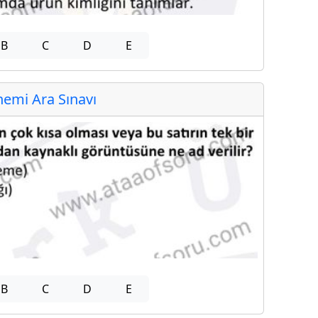
B
C
D
E
emi Ara Sınavı
B
C
D
E