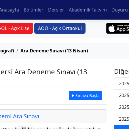
Anasayfa
Bölümler
Dersler
Akademik Takvim
Duyuru 
AÖL - Açık Lise
AÖO - Açık Ortaokul
ografi
Ara Deneme Sınavı (13 Nisan)
Dersi Ara Deneme Sınavı (13
Diğe
2025
2025
Sınava Başla
2025
emi Ara Sınavı
2025