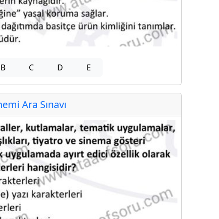
B
C
D
E
emi Ara Sınavı