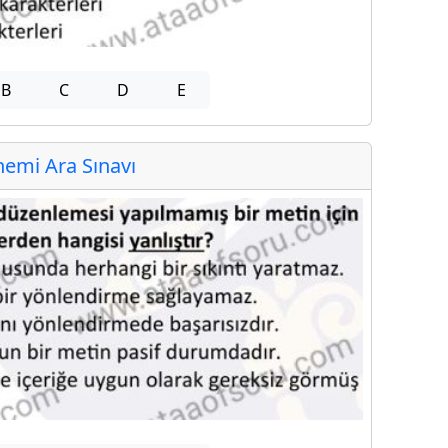
B
C
D
E
emi Ara Sınavı