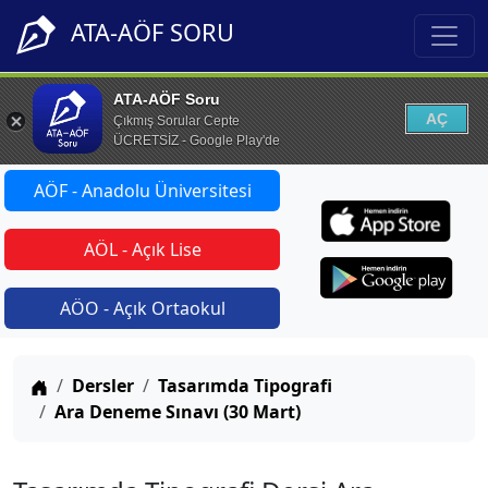
ATA-AÖF SORU
ATA-AÖF Soru
AÇ
Çıkmış Sorular Cepte
ÜCRETSİZ - Google Play'de
AÖF - Anadolu Üniversitesi
AÖL - Açık Lise
AÖO - Açık Ortaokul
Anasayfa
Dersler
Tasarımda Tipografi
Ara Deneme Sınavı (30 Mart)