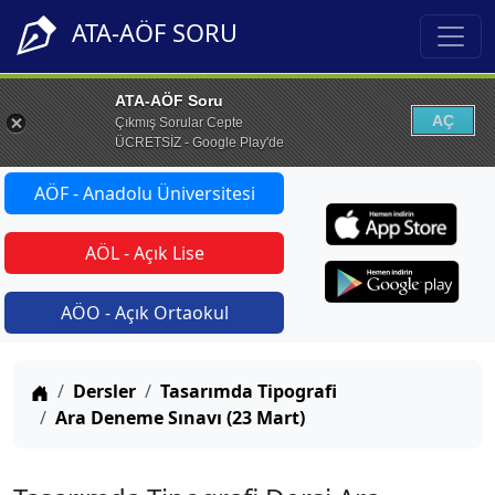
ATA-AÖF SORU
ATA-AÖF Soru
AÇ
Çıkmış Sorular Cepte
ÜCRETSİZ - Google Play'de
AÖF - Anadolu Üniversitesi
AÖL - Açık Lise
AÖO - Açık Ortaokul
Anasayfa
Dersler
Tasarımda Tipografi
Ara Deneme Sınavı (23 Mart)