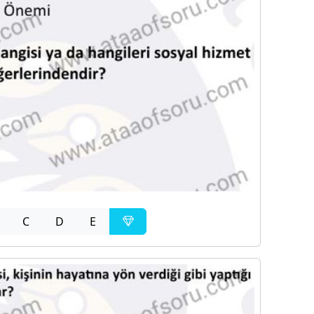
C
D
E