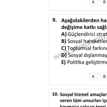
A
B
A
B