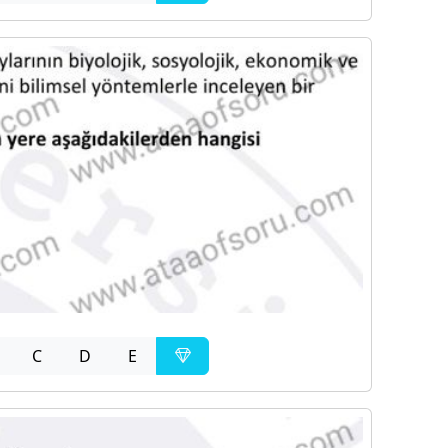
C
D
E