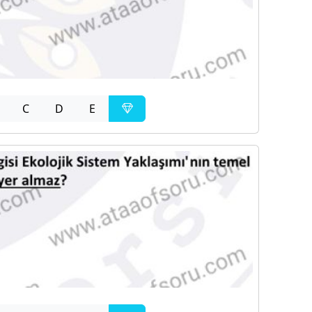
C
D
E