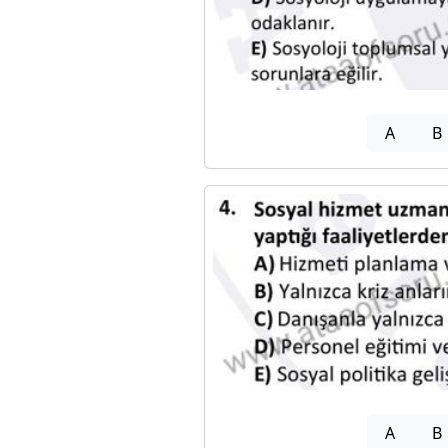
A
B
A
B