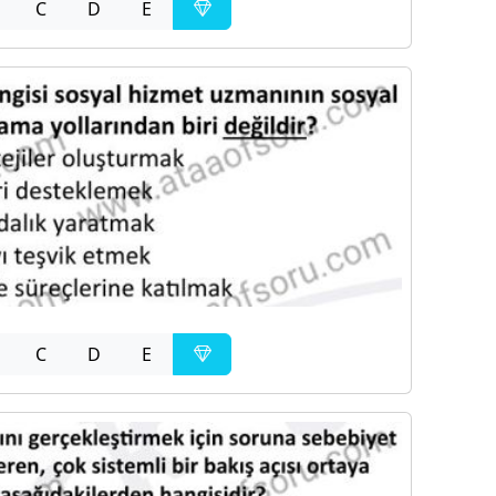
C
D
E
C
D
E