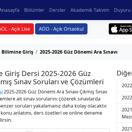
Anasayfa
Bölümler
Dersler
Akademik Takvim
Duyuru 
AÖL - Açık Lise
AÖO - Açık Ortaokul
 Bilimine Giriş
2025-2026 Güz Dönemi Ara Sınavı
e Giriş Dersi 2025-2026 Güz
Diğe
mış Sınav Soruları ve Çözümleri
2022
si
2025-2026 Güz Dönemi Ara Sınavı Çıkmış Sınav
2022
emlere ait sınav sorularını çözerek sınavlarda
 benzer soruları yakalamanız daha kolay olacaktır.
2021
r konu anlatımı, ders özetleri ve online deneme
Mezu
lirsin.
2021