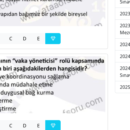
Sına
2023
2023
Mezu
C
D
E
2024
2024
2024
Sına
2025
C
D
E