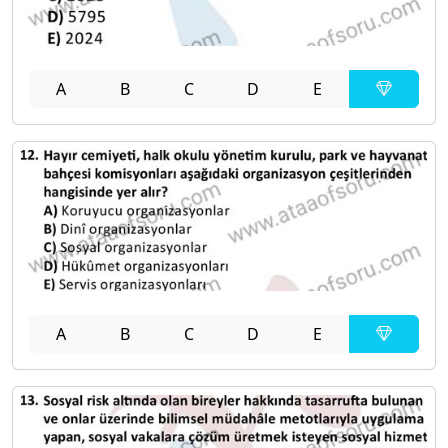
A
B
C
D
E
A
B
C
D
E