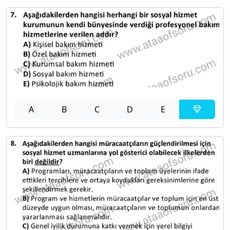
A
B
C
D
E