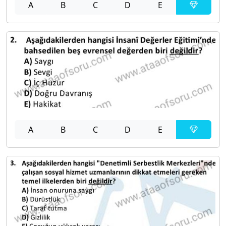
A
B
C
D
E
A
B
C
D
E