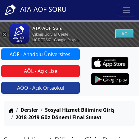
ATA-AÖF SORU
ATA-AÖF Soru
AÇ
Çıkmış Sorular Cepte
ÜCRETSİZ - Google Play'de
AÖF - Anadolu Üniversitesi
AÖL - Açık Lise
AÖO - Açık Ortaokul
Anasayfa
Dersler
Sosyal Hizmet Bilimine Giriş
2018-2019 Güz Dönemi Final Sınavı