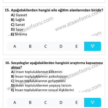
A
B
C
D
E
A
B
C
D
E