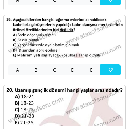
A
B
C
D
E
A
B
C
D
E