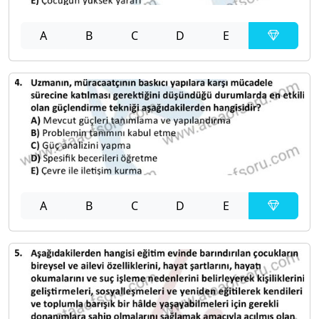
A
B
C
D
E
A
B
C
D
E