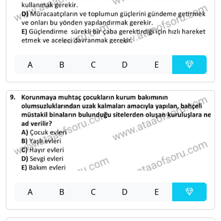
A
B
C
D
E
A
B
C
D
E