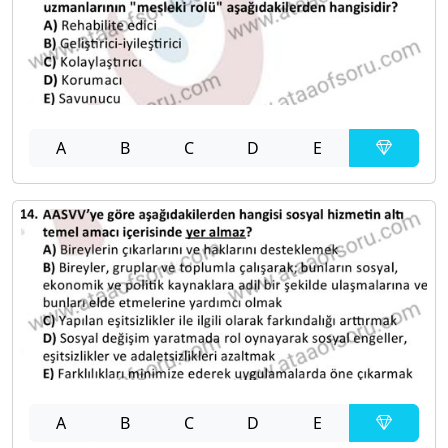
A
B
C
D
E
A
B
C
D
E