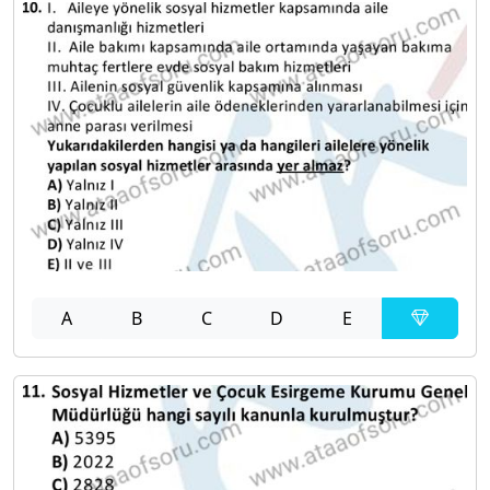
A
B
C
D
E