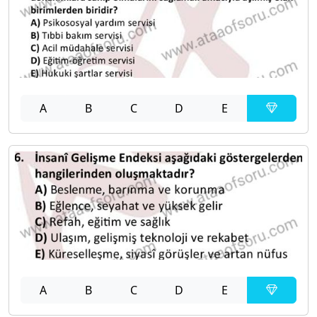
A
B
C
D
E
A
B
C
D
E