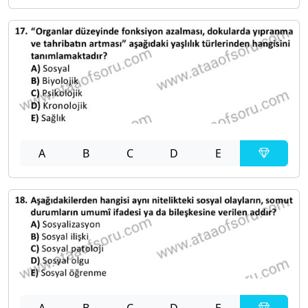
A
B
C
D
E