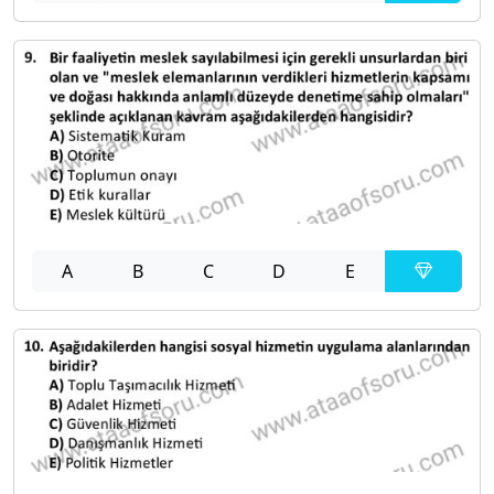
A
B
C
D
E