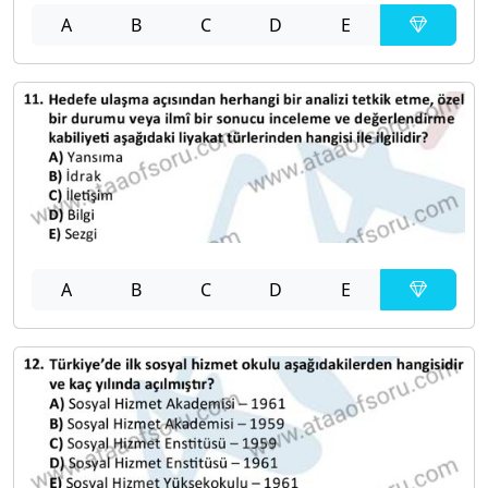
A
B
C
D
E
A
B
C
D
E