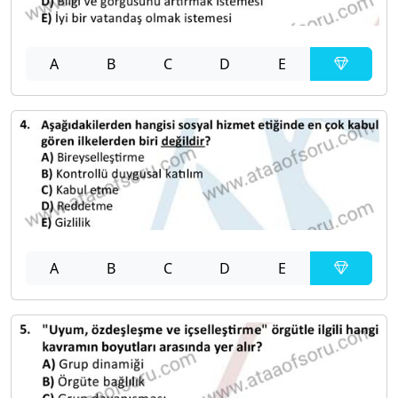
A
B
C
D
E
A
B
C
D
E