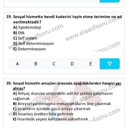
A
B
C
D
E