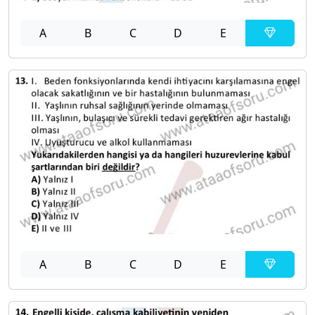
A
B
C
D
E
A
B
C
D
E