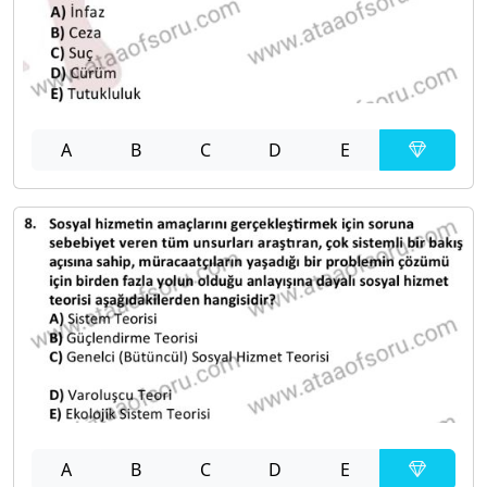
A
B
C
D
E
A
B
C
D
E