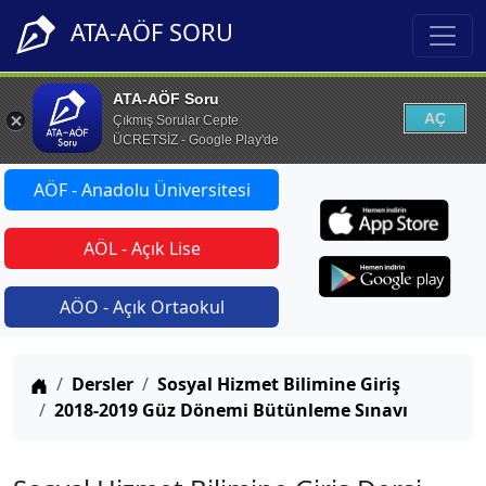
ATA-AÖF SORU
ATA-AÖF Soru
AÇ
Çıkmış Sorular Cepte
ÜCRETSİZ - Google Play'de
AÖF - Anadolu Üniversitesi
AÖL - Açık Lise
AÖO - Açık Ortaokul
Anasayfa
Dersler
Sosyal Hizmet Bilimine Giriş
2018-2019 Güz Dönemi Bütünleme Sınavı