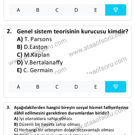
A
B
C
D
E
A
B
C
D
E