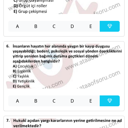
A
B
C
D
E
A
B
C
D
E