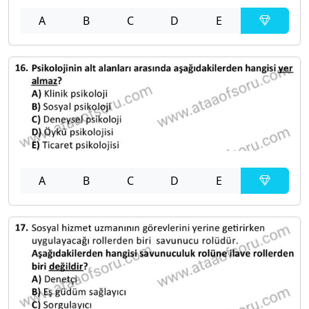
A
B
C
D
E
A
B
C
D
E