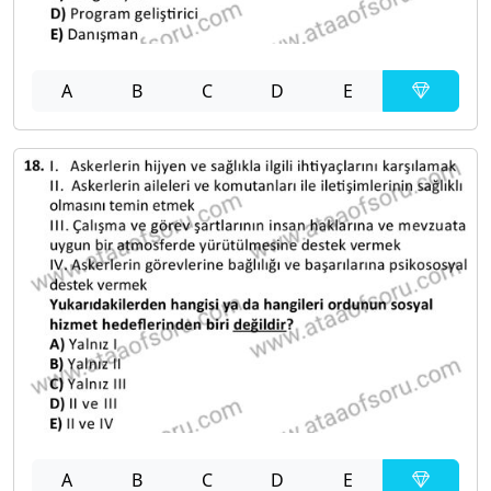
A
B
C
D
E
A
B
C
D
E