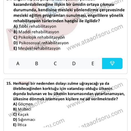
A
B
C
D
E