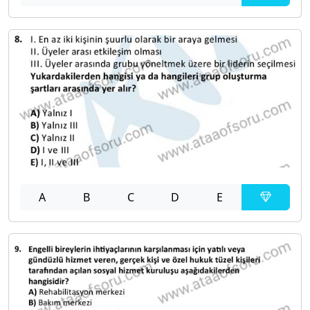
A
B
C
D
E