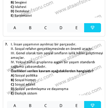
A
B
C
D
E
A
B
C
D
E