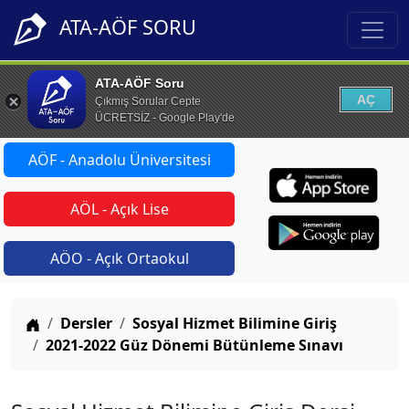
ATA-AÖF SORU
ATA-AÖF Soru
AÇ
Çıkmış Sorular Cepte
ÜCRETSİZ - Google Play'de
AÖF - Anadolu Üniversitesi
AÖL - Açık Lise
AÖO - Açık Ortaokul
Anasayfa
Dersler
Sosyal Hizmet Bilimine Giriş
2021-2022 Güz Dönemi Bütünleme Sınavı