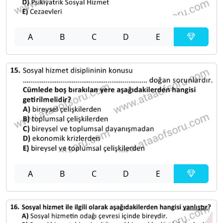
A
B
C
D
E
A
B
C
D
E