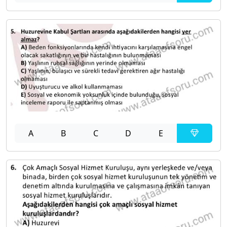
A
B
C
D
E