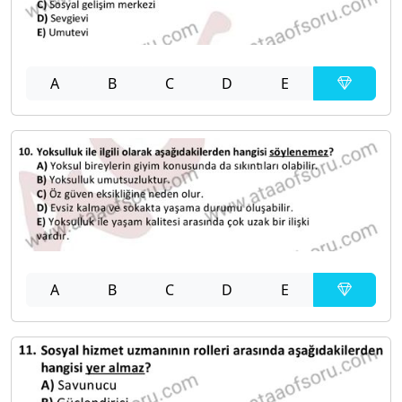
A
B
C
D
E
A
B
C
D
E