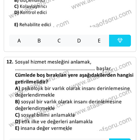
A
B
C
D
E