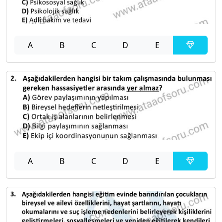
A
B
C
D
E
A
B
C
D
E