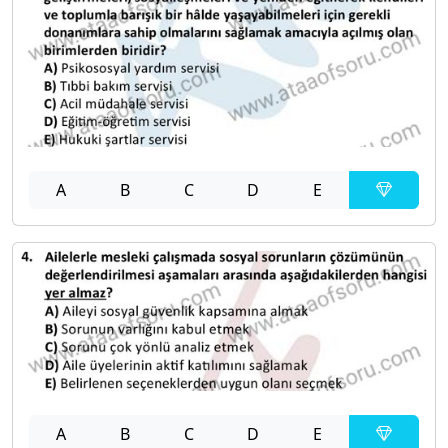
A
B
C
D
E
A
B
C
D
E