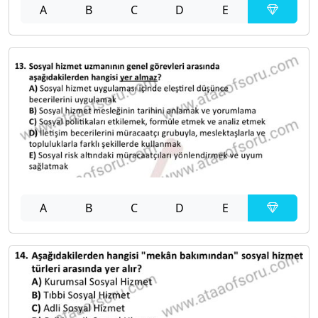
A
B
C
D
E
A
B
C
D
E