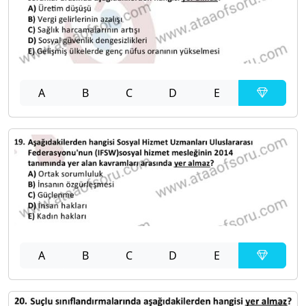
A
B
C
D
E
A
B
C
D
E