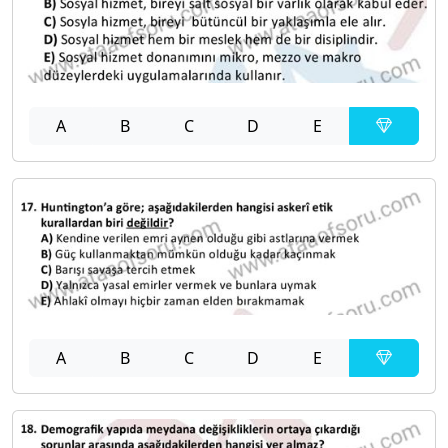
A
B
C
D
E
A
B
C
D
E