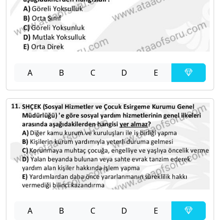
A
B
C
D
E
A
B
C
D
E