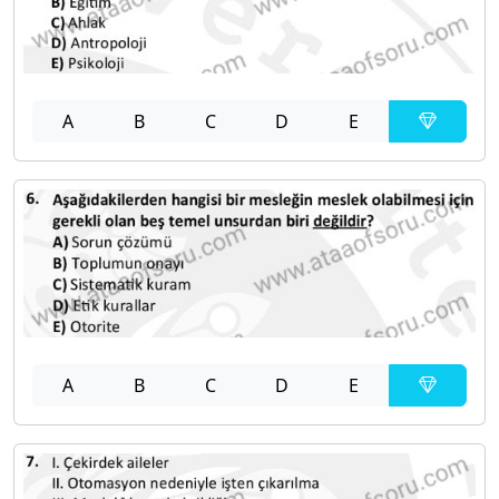
A
B
C
D
E
A
B
C
D
E