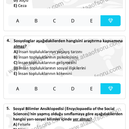
A
B
C
D
E
A
B
C
D
E