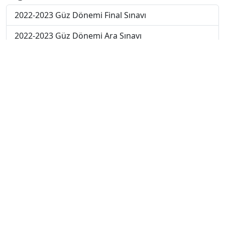
2022-2023 Güz Dönemi Final Sınavı
2022-2023 Güz Dönemi Ara Sınavı
2021-2022 Yaz Okulu Dönemi Mezuniyet Üç Ders
Sınavı
2021-2022 Güz Dönemi Bütünleme Sınavı
2021-2022 Güz Dönemi Ara Sınavı
2021-2022 Güz Dönemi Final Sınavı
2020-2021 Güz Dönemi Ara Sınavı
2019-2020 Güz Dönemi Ara Sınavı
2018-2019 Güz Dönemi Ara Sınavı
2020-2021 Güz Dönemi Final Sınavı