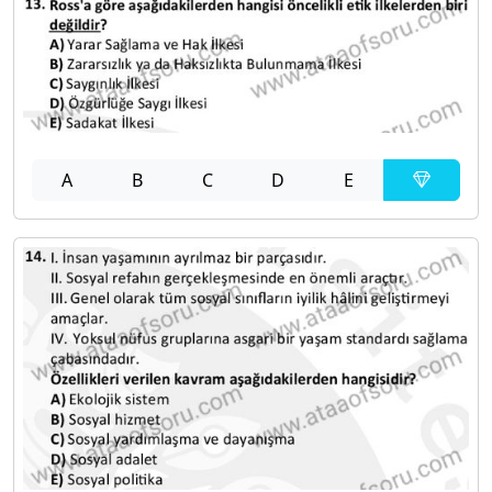
A
B
C
D
E