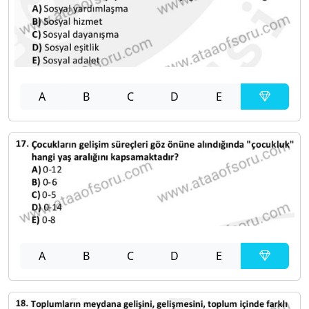
A
B
C
D
E
A
B
C
D
E