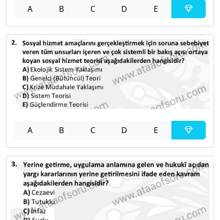
A
B
C
D
E
A
B
C
D
E