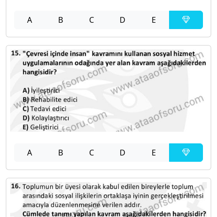
A
B
C
D
E
A
B
C
D
E