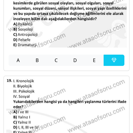
A
B
C
D
E