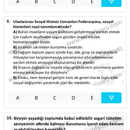
A
B
C
D
E
A
B
C
D
E