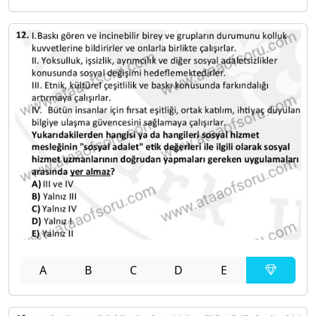
A
B
C
D
E