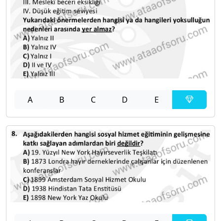
A
B
C
D
E