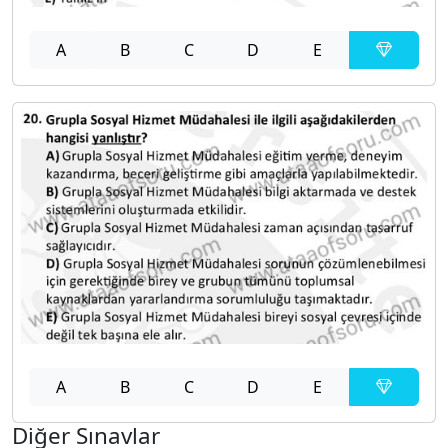
A
B
C
D
E
A
B
C
D
E
Diğer Sınavlar