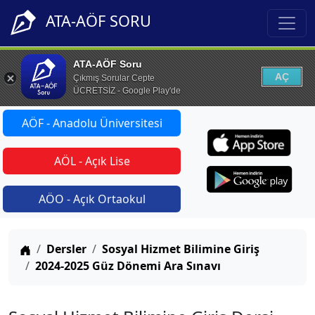
ATA-AÖF SORU
ATA-AÖF Soru
AÇ
Çıkmış Sorular Cepte
ÜCRETSİZ - Google Play'de
AÖF - Anadolu Üniversitesi
AÖL - Açık Lise
AÖO - Açık Ortaokul
Anasayfa
Dersler
Sosyal Hizmet Bilimine Giriş
2024-2025 Güz Dönemi Ara Sınavı