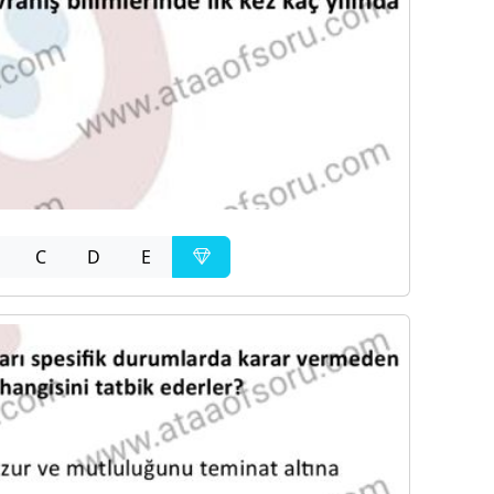
C
D
E