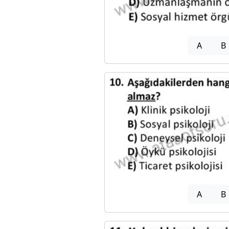
A
B
A
B