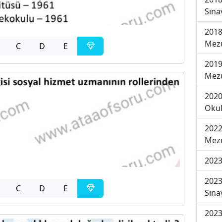
Sına
2018
Mezu
C
D
E
2019
Mezu
2020
Okul
2022
Mezu
2023
2023
C
D
E
Sına
2023