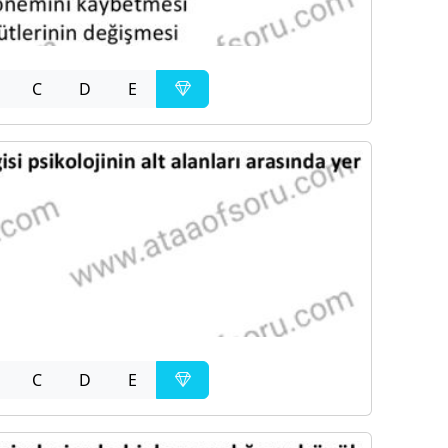
C
D
E
C
D
E