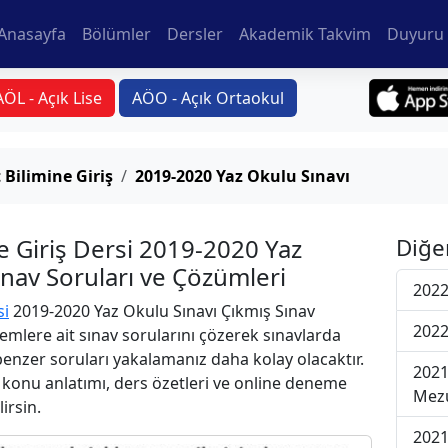
Anasayfa
Bölümler
Dersler
Akademik Takvim
Duyuru 
AÖL - Açık Lise
AÖO - Açık Ortaokul
 Bilimine Giriş
2019-2020 Yaz Okulu Sınavı
e Giriş Dersi 2019-2020 Yaz
Diğe
ınav Soruları ve Çözümleri
2022
si
2019-2020 Yaz Okulu Sınavı Çıkmış Sınav
2022
emlere ait sınav sorularını çözerek sınavlarda
 benzer soruları yakalamanız daha kolay olacaktır.
2021
r konu anlatımı, ders özetleri ve online deneme
Mezu
lirsin.
2021