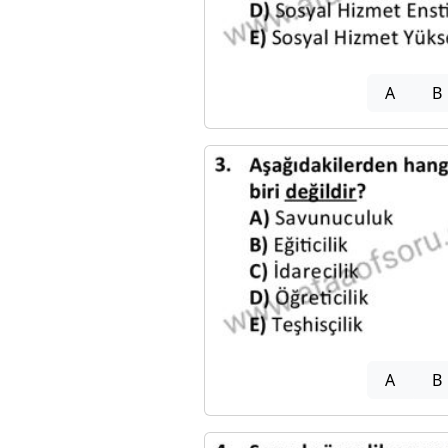
A
B
A
B