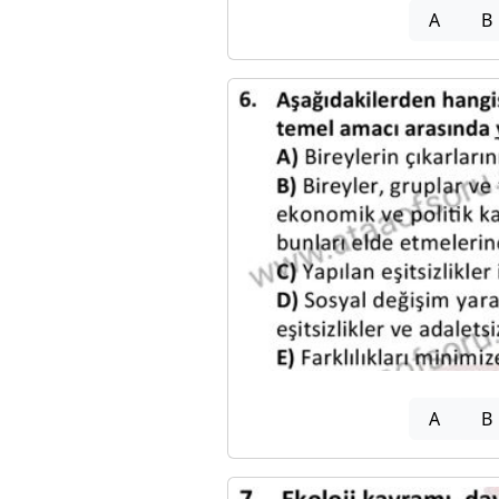
A
B
A
B