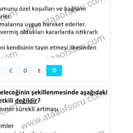
C
D
E