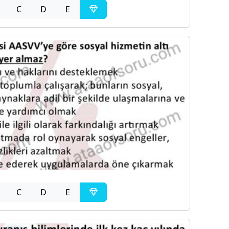
C
D
E
C
D
E