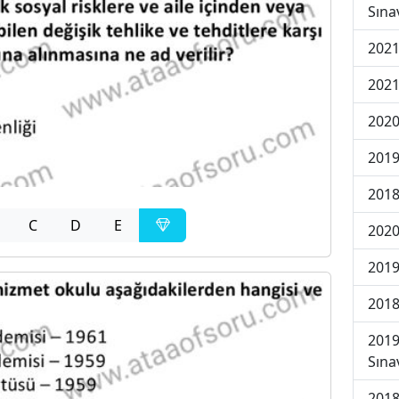
Sına
2021
2021
2020
2019
2018
C
D
E
2020
2019
2018
2019
Sına
2018