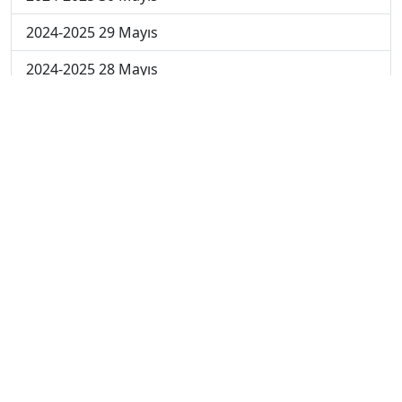
2024-2025 29 Mayıs
2024-2025 28 Mayıs
2024-2025 27 Mayıs
2024-2025 26 Mayıs
2024-2025 19 Mayıs
2024-2025 12 Mayıs
2024-2025 5 Mayıs
2024-2025 28 Nisan
2024-2025 21 Nisan
2024-2025 14 Nisan
2023-2024 Cuma