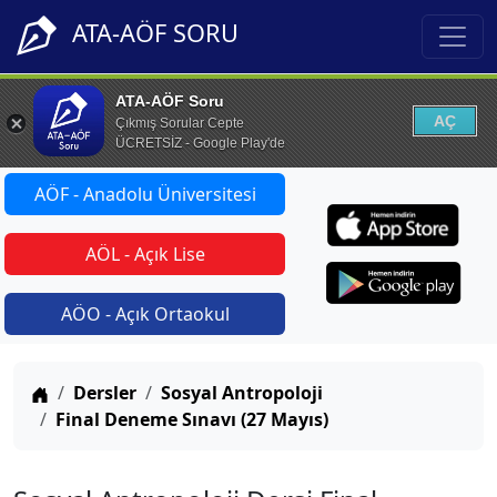
ATA-AÖF SORU
ATA-AÖF Soru
AÇ
Çıkmış Sorular Cepte
ÜCRETSİZ - Google Play'de
AÖF - Anadolu Üniversitesi
AÖL - Açık Lise
AÖO - Açık Ortaokul
Anasayfa
Dersler
Sosyal Antropoloji
Final Deneme Sınavı (27 Mayıs)