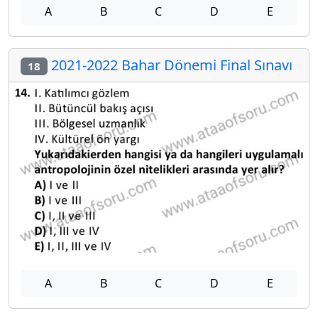
A
B
C
D
E
2021-2022 Bahar Dönemi Final Sınavı
18
A
B
C
D
E