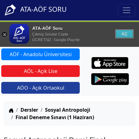
ATA-AÖF SORU
ATA-AÖF Soru
AÇ
Çıkmış Sorular Cepte
ÜCRETSİZ - Google Play'de
AÖF - Anadolu Üniversitesi
AÖL - Açık Lise
AÖO - Açık Ortaokul
Anasayfa
Dersler
Sosyal Antropoloji
Final Deneme Sınavı (1 Haziran)