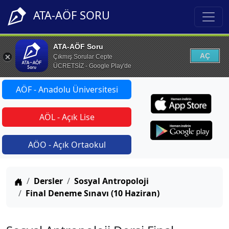
ATA-AÖF SORU
ATA-AÖF Soru
AÇ
Çıkmış Sorular Cepte
ÜCRETSİZ - Google Play'de
AÖF - Anadolu Üniversitesi
AÖL - Açık Lise
AÖO - Açık Ortaokul
Anasayfa
Dersler
Sosyal Antropoloji
Final Deneme Sınavı (10 Haziran)