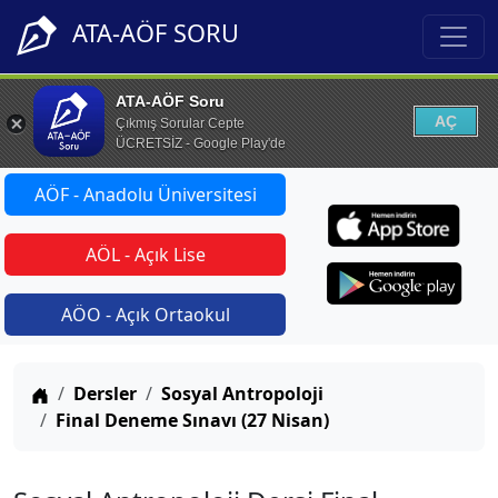
ATA-AÖF SORU
ATA-AÖF Soru
AÇ
Çıkmış Sorular Cepte
ÜCRETSİZ - Google Play'de
AÖF - Anadolu Üniversitesi
AÖL - Açık Lise
AÖO - Açık Ortaokul
Anasayfa
Dersler
Sosyal Antropoloji
Final Deneme Sınavı (27 Nisan)