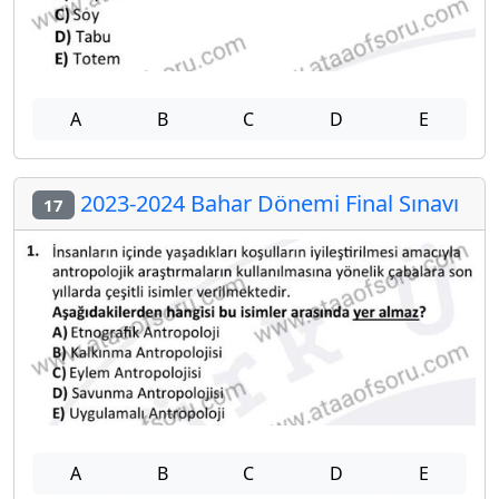
A
B
C
D
E
2023-2024 Bahar Dönemi Final Sınavı
17
A
B
C
D
E