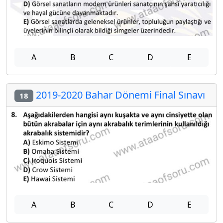
A
B
C
D
E
2019-2020 Bahar Dönemi Final Sınavı
18
A
B
C
D
E