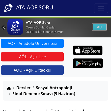
ATA-AÖF SORU
ATA-AÖF Soru
AÇ
Çıkmış Sorular Cepte
ÜCRETSİZ - Google Play'de
AÖF - Anadolu Üniversitesi
AÖL - Açık Lise
AÖO - Açık Ortaokul
Anasayfa
Dersler
Sosyal Antropoloji
Final Deneme Sınavı (9 Haziran)