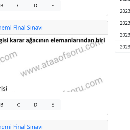
B
C
D
E
2023
2023
mi Final Sınavı
2023
2023
B
C
D
E
mi Final Sınavı