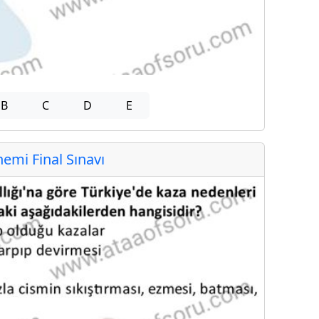
B
C
D
E
mi Final Sınavı