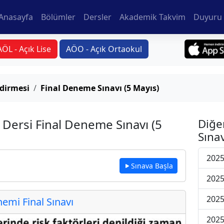
Anasayfa
Bölümler
Dersler
Akademik Takvim
Duyuru 
AÖL - Açık Lise
AÖO - Açık Ortaokul
dirmesi
Final Deneme Sınavı (5 Mayıs)
Dersi Final Deneme Sınavı (5
Diğe
Sınav
2025
Sınava Başla
2025
2025
mi Final Sınavı
2025