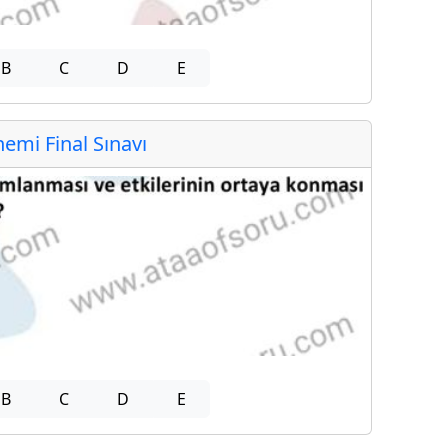
B
C
D
E
mi Final Sınavı
B
C
D
E