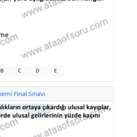
B
C
D
E
mi Final Sınavı