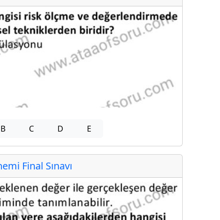
B
C
D
E
mi Final Sınavı