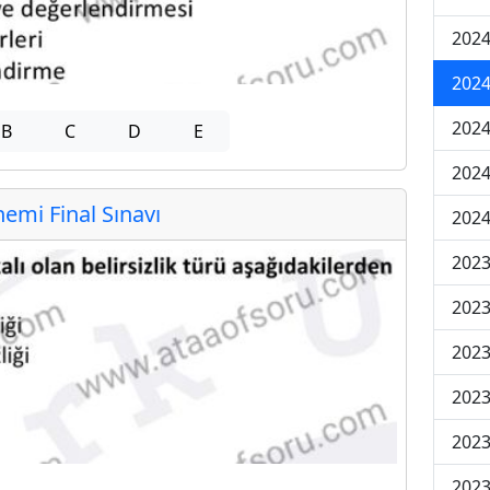
2024
2024
2024
B
C
D
E
2024
mi Final Sınavı
2024
202
202
202
2023
2023
2023