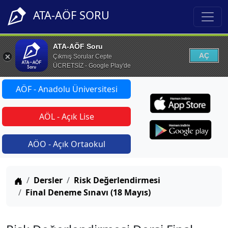
ATA-AÖF SORU
ATA-AÖF Soru
AÇ
Çıkmış Sorular Cepte
ÜCRETSİZ - Google Play'de
AÖF - Anadolu Üniversitesi
AÖL - Açık Lise
AÖO - Açık Ortaokul
Anasayfa
Dersler
Risk Değerlendirmesi
Final Deneme Sınavı (18 Mayıs)