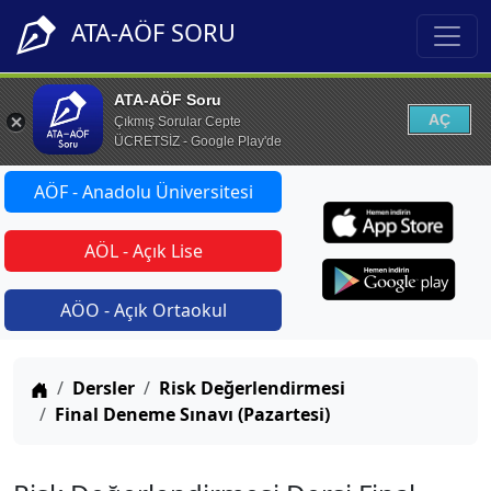
ATA-AÖF SORU
ATA-AÖF Soru
AÇ
Çıkmış Sorular Cepte
ÜCRETSİZ - Google Play'de
AÖF - Anadolu Üniversitesi
AÖL - Açık Lise
AÖO - Açık Ortaokul
Anasayfa
Dersler
Risk Değerlendirmesi
Final Deneme Sınavı (Pazartesi)