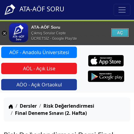
ATA-AÖF SORU
ATA-AÖF Soru
AÇ
Çıkmış Sorular Cepte
ÜCRETSİZ - Google Play'de
AÖF - Anadolu Üniversitesi
AÖL - Açık Lise
AÖO - Açık Ortaokul
Anasayfa
Dersler
Risk Değerlendirmesi
Final Deneme Sınavı (2. Hafta)