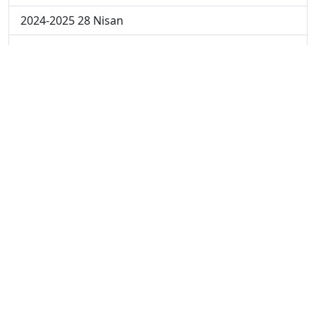
2024-2025 28 Nisan
2024-2025 21 Nisan
2024-2025 14 Nisan
2023-2024 Cuma
2023-2024 Perşembe
2023-2024 Çarşamba
2023-2024 Salı
2023-2024 Pazartesi
2023-2024 5. Hafta
2023-2024 4. Hafta
2023-2024 3. Hafta