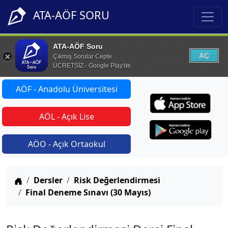
ATA-AÖF SORU
ATA-AÖF Soru
AÇ
Çıkmış Sorular Cepte
ÜCRETSİZ - Google Play'de
AÖF - Anadolu Üniversitesi
AÖL - Açık Lise
AÖO - Açık Ortaokul
Anasayfa
Dersler
Risk Değerlendirmesi
Final Deneme Sınavı (30 Mayıs)