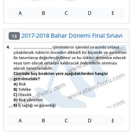
A
B
C
D
E
2017-2018 Bahar Dönemi Final Sınavı
13
A
B
C
D
E