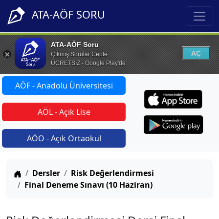
ATA-AÖF SORU
ATA-AÖF Soru
AÇ
Çıkmış Sorular Cepte
ÜCRETSİZ - Google Play'de
AÖF - Anadolu Üniversitesi
AÖL - Açık Lise
AÖO - Açık Ortaokul
Anasayfa
Dersler
Risk Değerlendirmesi
Final Deneme Sınavı (10 Haziran)