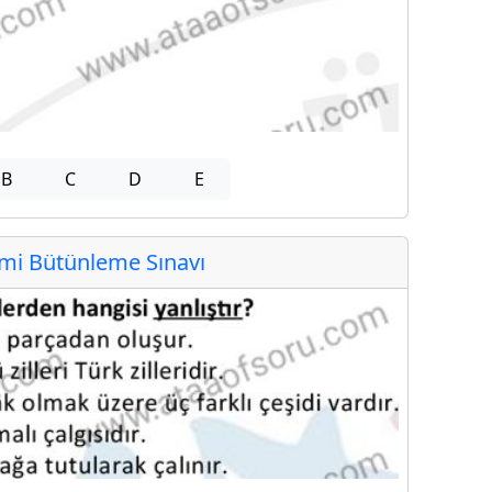
B
C
D
E
i Bütünleme Sınavı