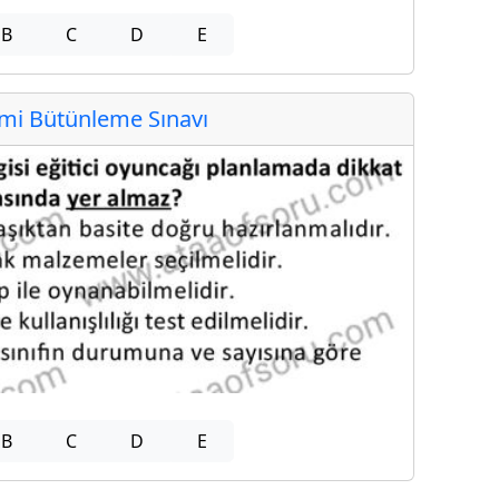
B
C
D
E
i Bütünleme Sınavı
B
C
D
E