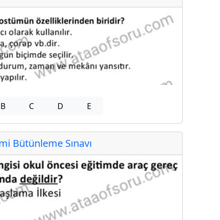
B
C
D
E
i Bütünleme Sınavı