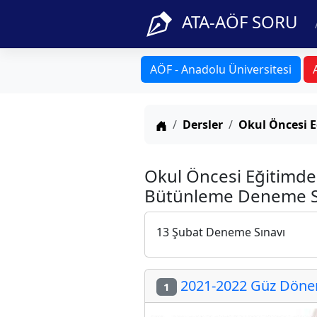
ATA-AÖF SORU
AÖF - Anadolu Üniversitesi
Anasayfa
Dersler
Okul Öncesi E
Okul Öncesi Eğitimde
Bütünleme Deneme Sı
13 Şubat Deneme Sınavı
2021-2022 Güz Dönem
1