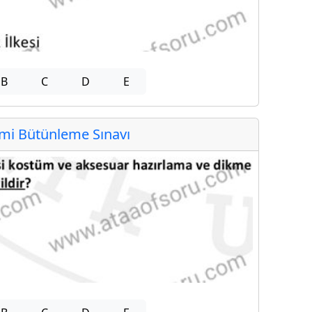
B
C
D
E
i Bütünleme Sınavı