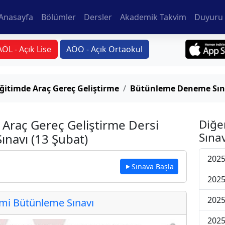
Anasayfa
Bölümler
Dersler
Akademik Takvim
Duyuru 
AÖL - Açık Lise
AÖO - Açık Ortaokul
ğitimde Araç Gereç Geliştirme
Bütünleme Deneme Sına
 Araç Gereç Geliştirme Dersi
Diğe
Sınav
navı (13 Şubat)
2025
Sınava Başla
2025
2025
i Bütünleme Sınavı
2025