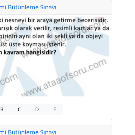
i Bütünleme Sınavı
B
C
D
E
i Bütünleme Sınavı