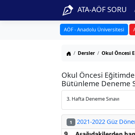
ATA-AÖF SORU
AÖF - Anadolu Üniversitesi
Anasayfa
Dersler
Okul Öncesi E
Okul Öncesi Eğitimde
Bütünleme Deneme Sın
3. Hafta Deneme Sınavı
2021-2022 Güz Dönem
1