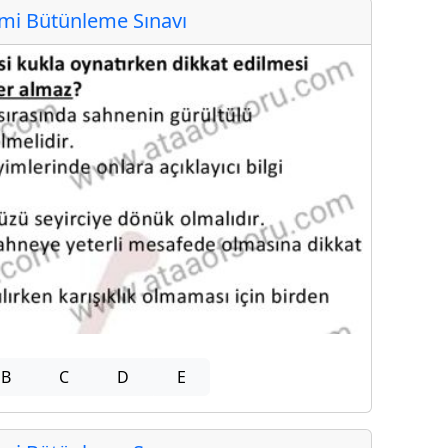
i Bütünleme Sınavı
B
C
D
E