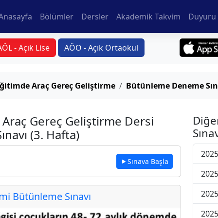
Anasayfa
Bölümler
Dersler
Akademik Takvim
Duyuru 
AÖL - Açık Lise
AÖO - Açık Ortaokul
ğitimde Araç Gereç Geliştirme
Bütünleme Deneme Sınav
 Araç Gereç Geliştirme Dersi
Diğe
Sınav
avı (3. Hafta)
2025
Sınava Başla
2025
2025
i Bütünleme Sınavı
2025