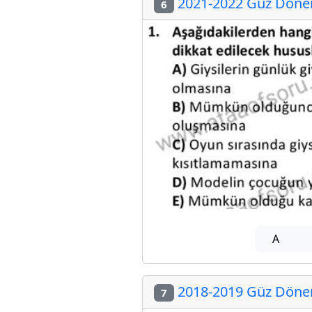
2021-2022 Güz Dönem
6
A
2018-2019 Güz Dönem
7