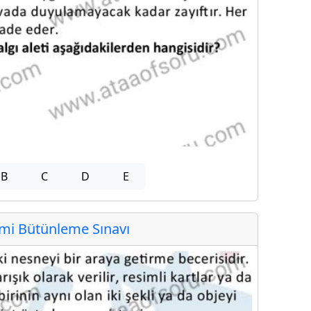
B
C
D
E
i Bütünleme Sınavı