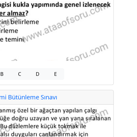
B
C
D
E
i Bütünleme Sınavı