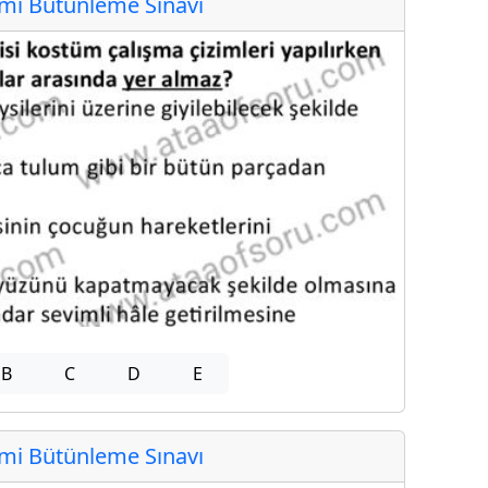
i Bütünleme Sınavı
B
C
D
E
i Bütünleme Sınavı