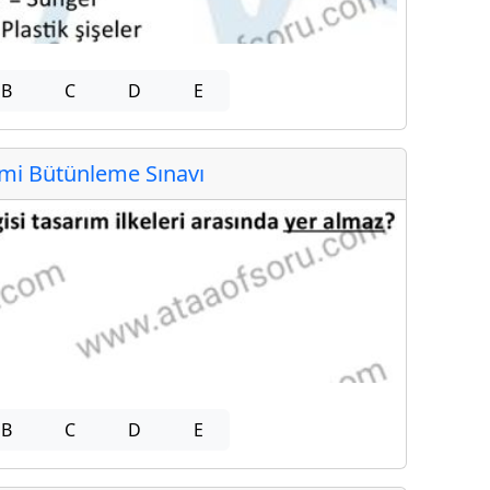
B
C
D
E
i Bütünleme Sınavı
B
C
D
E