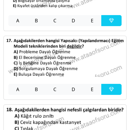
A
B
C
D
E
A
B
C
D
E