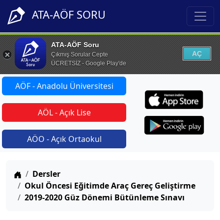
ATA-AÖF SORU
ATA-AÖF Soru
AÇ
Çıkmış Sorular Cepte
ÜCRETSİZ - Google Play'de
AÖF - Anadolu Üniversitesi
AÖL - Açık Lise
AÖO - Açık Ortaokul
Anasayfa
Dersler
Okul Öncesi Eğitimde Araç Gereç Geliştirme
2019-2020 Güz Dönemi Bütünleme Sınavı