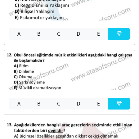
A
B
C
D
E
A
B
C
D
E