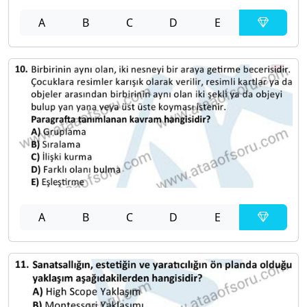
A
B
C
D
E
A
B
C
D
E