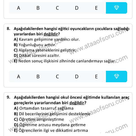
A
B
C
D
E
A
B
C
D
E