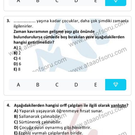
A
B
C
D
E
A
B
C
D
E