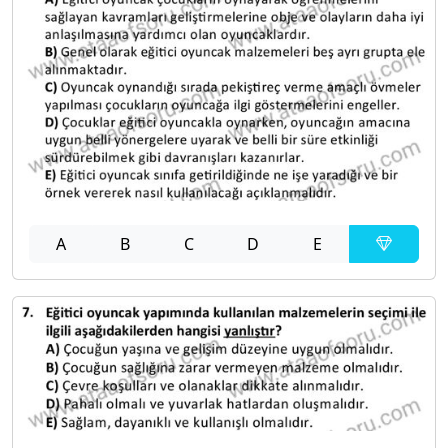
A
B
C
D
E