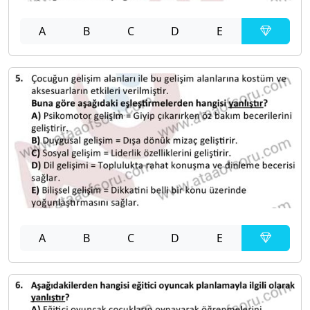
A
B
C
D
E
A
B
C
D
E