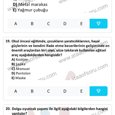
A
B
C
D
E
A
B
C
D
E