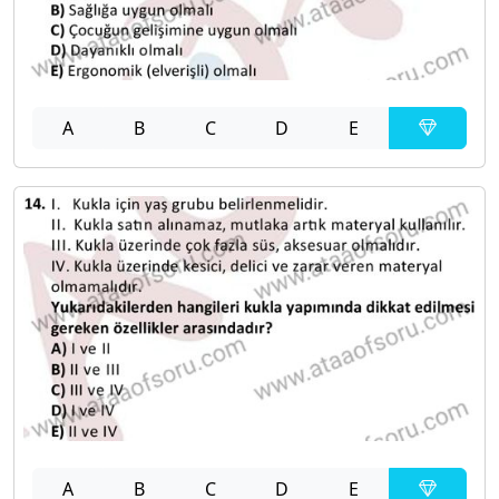
A
B
C
D
E
A
B
C
D
E