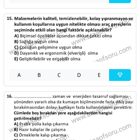
A
B
C
D
E