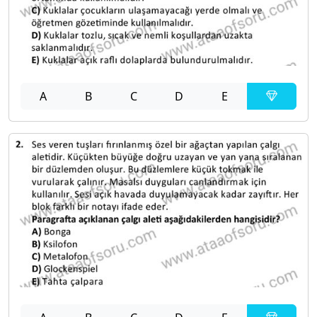
A
B
C
D
E