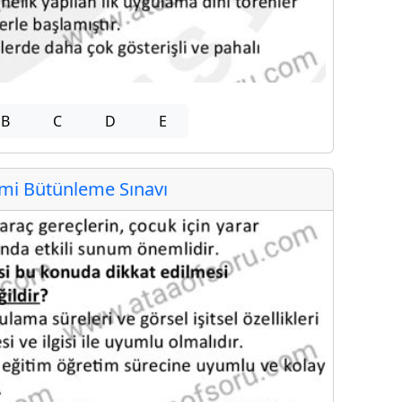
B
C
D
E
i Bütünleme Sınavı