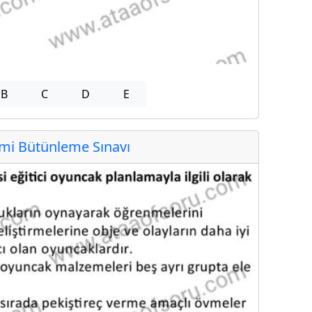
B
C
D
E
i Bütünleme Sınavı