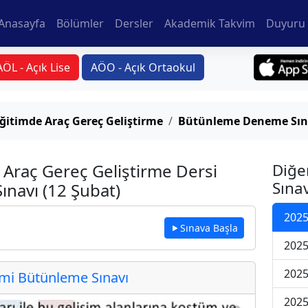
Anasayfa
Bölümler
Dersler
Akademik Takvim
Duyuru 
AÖL - Açık Lise
AÖO - Açık Ortaokul
ğitimde Araç Gereç Geliştirme
Bütünleme Deneme Sına
 Araç Gereç Geliştirme Dersi
Diğe
Sınav
navı (12 Şubat)
2025
Sınava Başla
2025
2025
i Bütünleme Sınavı
2025