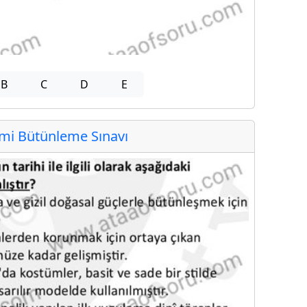
B
C
D
E
i Bütünleme Sınavı