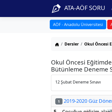
ATA-AÖF SORU
AÖF - Anadolu Üniversitesi
Anasayfa
Dersler
Okul Öncesi E
Okul Öncesi Eğitimde
Bütünleme Deneme Sı
12 Şubat Deneme Sınavı
2019-2020 Güz Dönem
1