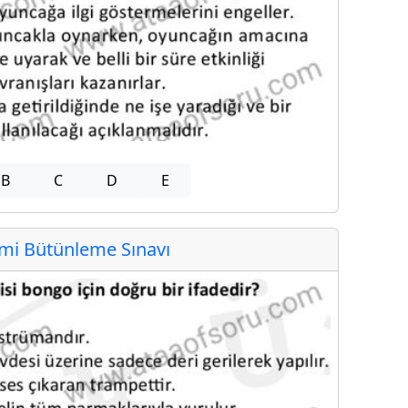
B
C
D
E
i Bütünleme Sınavı