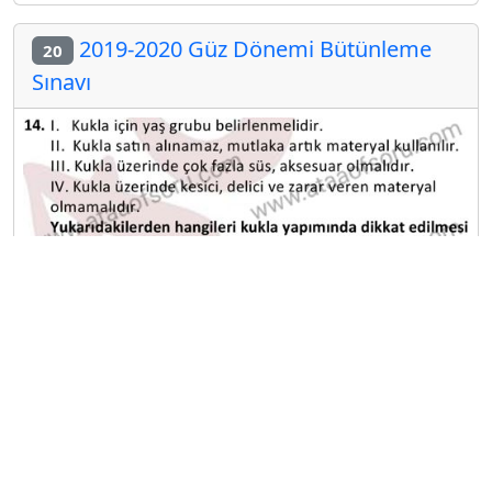
2019-2020 Güz Dönemi Bütünleme
20
Sınavı
A
B
C
D
E
Diğer Bütünleme Deneme Sınavları