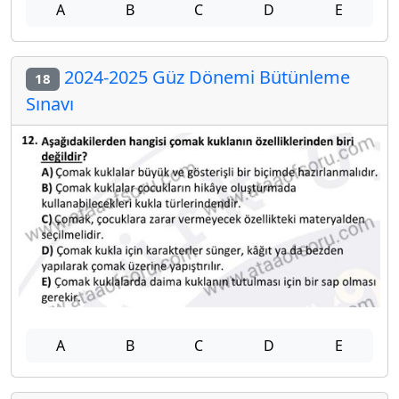
A
B
C
D
E
2024-2025 Güz Dönemi Bütünleme
18
Sınavı
A
B
C
D
E