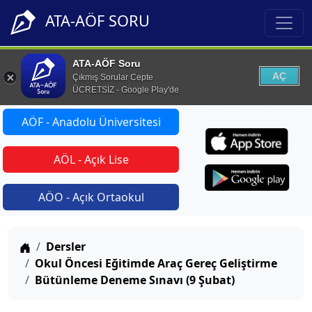
ATA-AÖF SORU
ATA-AÖF Soru
AÇ
Çıkmış Sorular Cepte
ÜCRETSİZ - Google Play'de
AÖF - Anadolu Üniversitesi
AÖL - Açık Lise
AÖO - Açık Ortaokul
Anasayfa
Dersler
Okul Öncesi Eğitimde Araç Gereç Geliştirme
Bütünleme Deneme Sınavı (9 Şubat)