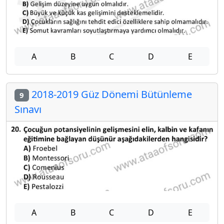
A
B
C
D
E
2018-2019 Güz Dönemi Bütünleme
9
Sınavı
A
B
C
D
E