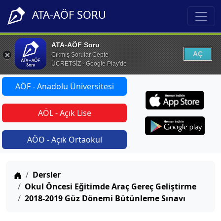
ATA-AÖF SORU
ATA-AÖF Soru
AÇ
Çıkmış Sorular Cepte
ÜCRETSİZ - Google Play'de
AÖF - Anadolu Üniversitesi
AÖL - Açık Lise
AÖO - Açık Ortaokul
Anasayfa
Dersler
Okul Öncesi Eğitimde Araç Gereç Geliştirme
2018-2019 Güz Dönemi Bütünleme Sınavı