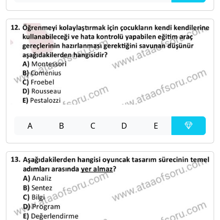
A
B
C
D
E