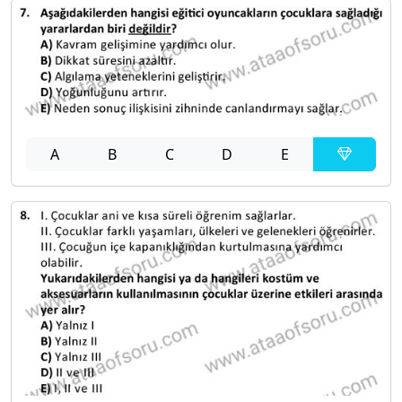
A
B
C
D
E