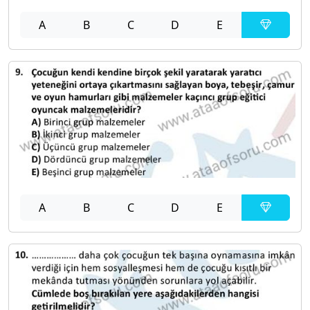
A
B
C
D
E
A
B
C
D
E