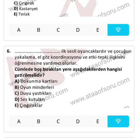
A
B
C
D
E
A
B
C
D
E