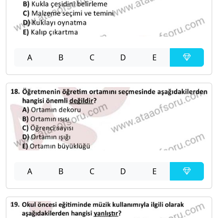
A
B
C
D
E
A
B
C
D
E