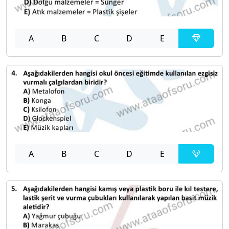
A
B
C
D
E
A
B
C
D
E