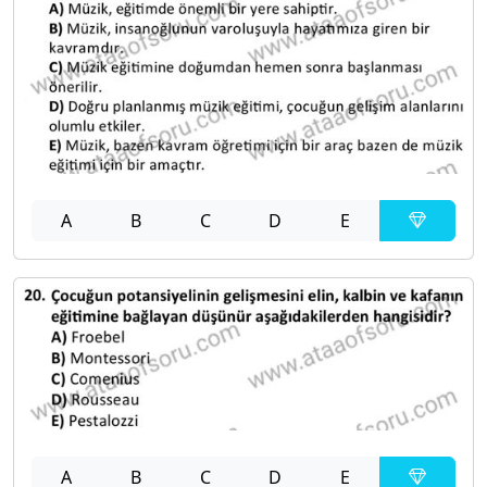
A
B
C
D
E
A
B
C
D
E