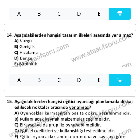
A
B
C
D
E
A
B
C
D
E