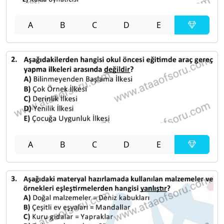
A
B
C
D
E
A
B
C
D
E