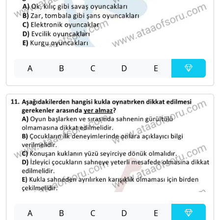
A
B
C
D
E
A
B
C
D
E