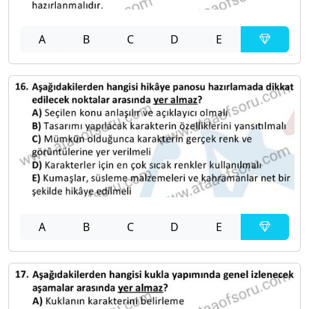
A
B
C
D
E
A
B
C
D
E