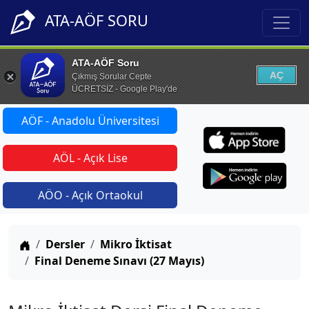
ATA-AÖF SORU
ATA-AÖF Soru
AÇ
Çıkmış Sorular Cepte
ÜCRETSİZ - Google Play'de
AÖF - Anadolu Üniversitesi
AÖL - Açık Lise
AÖO - Açık Ortaokul
Anasayfa
Dersler
Mikro İktisat
Final Deneme Sınavı (27 Mayıs)