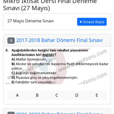
Mikro İktisat Dersi Final Deneme
Sınavı (27 Mayıs)
27 Mayıs Deneme Sınavı
Sınava Başla
2017-2018 Bahar Dönemi Final Sınavı
1
A
B
C
D
E