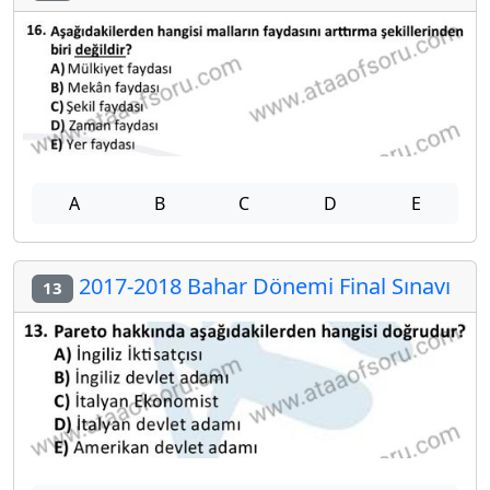
A
B
C
D
E
2017-2018 Bahar Dönemi Final Sınavı
13