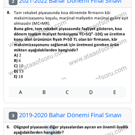
2021-2022 Bahar Dönemi Final Sınavı
2
A
B
C
D
E
2019-2020 Bahar Dönemi Final Sınavı
3