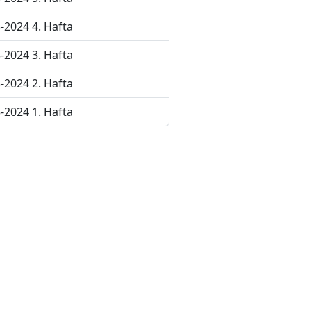
-2024 4. Hafta
-2024 3. Hafta
-2024 2. Hafta
-2024 1. Hafta