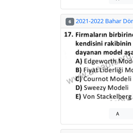
2021-2022 Bahar Döne
6
A