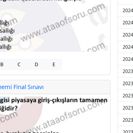
2024
2024
2024
2024
2024
B
C
D
E
202
202
mi Final Sınavı
202
2023
2023
2023