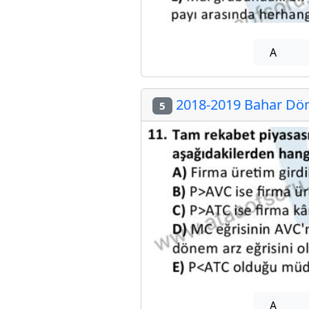
A
2018-2019 Bahar Döne
5
A