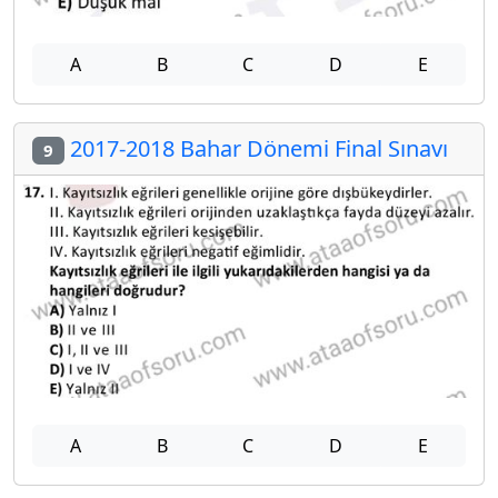
A
B
C
D
E
2017-2018 Bahar Dönemi Final Sınavı
9
A
B
C
D
E