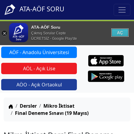
ATA-AÖF SORU
ATA-AÖF Soru
AÇ
Çıkmış Sorular Cepte
ÜCRETSİZ - Google Play'de
AÖF - Anadolu Üniversitesi
AÖL - Açık Lise
AÖO - Açık Ortaokul
Anasayfa
Dersler
Mikro İktisat
Final Deneme Sınavı (19 Mayıs)