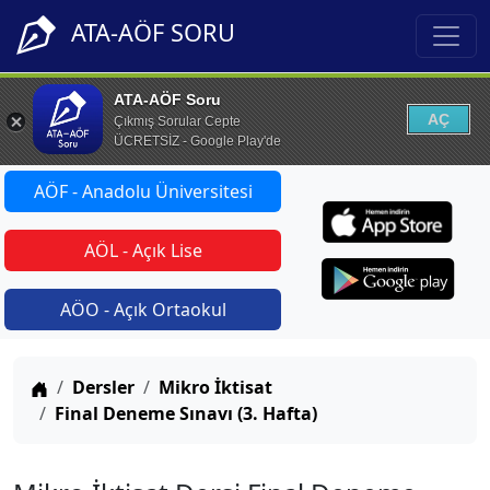
ATA-AÖF SORU
ATA-AÖF Soru
AÇ
Çıkmış Sorular Cepte
ÜCRETSİZ - Google Play'de
AÖF - Anadolu Üniversitesi
AÖL - Açık Lise
AÖO - Açık Ortaokul
Anasayfa
Dersler
Mikro İktisat
Final Deneme Sınavı (3. Hafta)