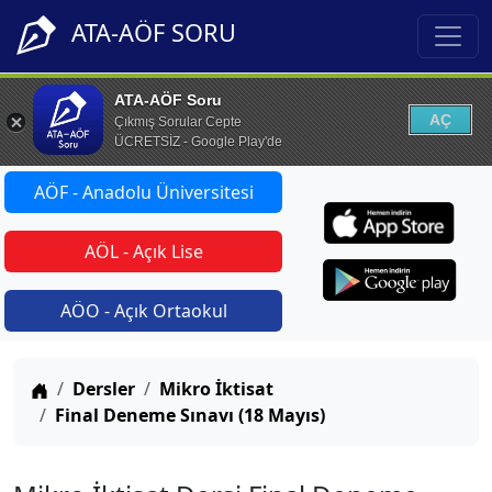
ATA-AÖF SORU
ATA-AÖF Soru
AÇ
Çıkmış Sorular Cepte
ÜCRETSİZ - Google Play'de
AÖF - Anadolu Üniversitesi
AÖL - Açık Lise
AÖO - Açık Ortaokul
Anasayfa
Dersler
Mikro İktisat
Final Deneme Sınavı (18 Mayıs)