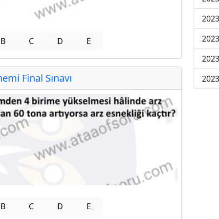
2023
2023
B
C
D
E
2023
mi Final Sınavı
2023
B
C
D
E