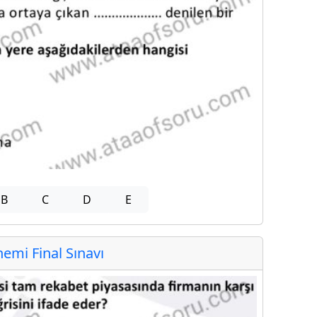
B
C
D
E
mi Final Sınavı