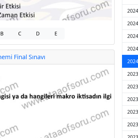
2024
2024
B
C
D
E
2024
2024
mi Final Sınavı
2024
202
202
202
2023
2023
2023