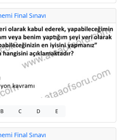
mi Final Sınavı
B
C
D
E
mi Final Sınavı