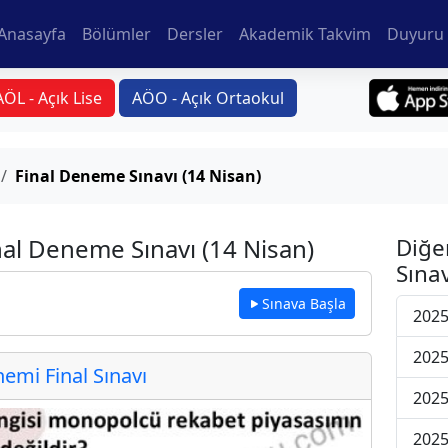
Anasayfa
Bölümler
Dersler
Akademik Takvim
Duyuru 
AÖL - Açık Lise
AÖO - Açık Ortaokul
Final Deneme Sınavı (14 Nisan)
inal Deneme Sınavı (14 Nisan)
Diğe
Sınav
Sınava Başla
2025
2025
mi Final Sınavı
2025
2025