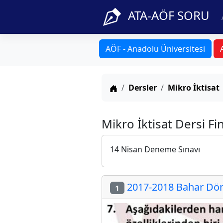
ATA-AÖF SORU
AÖF - Anadolu Üniversitesi
Anasayfa
Dersler
Mikro İktisat
Mikro İktisat Dersi F
14 Nisan Deneme Sınavı
2017-2018 Bahar Döne
1