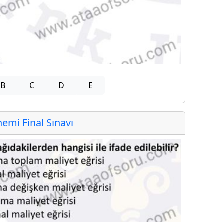
B
C
D
E
mi Final Sınavı