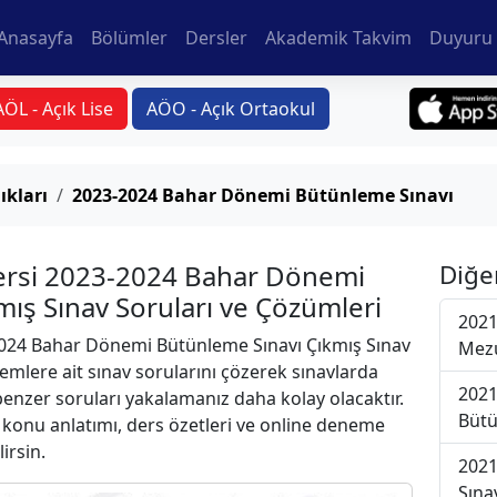
Anasayfa
Bölümler
Dersler
Akademik Takvim
Duyuru 
AÖL - Açık Lise
AÖO - Açık Ortaokul
ıkları
2023-2024 Bahar Dönemi Bütünleme Sınavı
Dersi 2023-2024 Bahar Dönemi
Diğe
ış Sınav Soruları ve Çözümleri
2021
024 Bahar Dönemi Bütünleme Sınavı Çıkmış Sınav
Mezu
emlere ait sınav sorularını çözerek sınavlarda
2021
 benzer soruları yakalamanız daha kolay olacaktır.
Bütü
r konu anlatımı, ders özetleri ve online deneme
lirsin.
2021
Sına