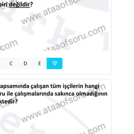
C
D
E