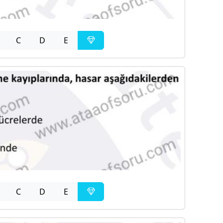
C
D
E
C
D
E