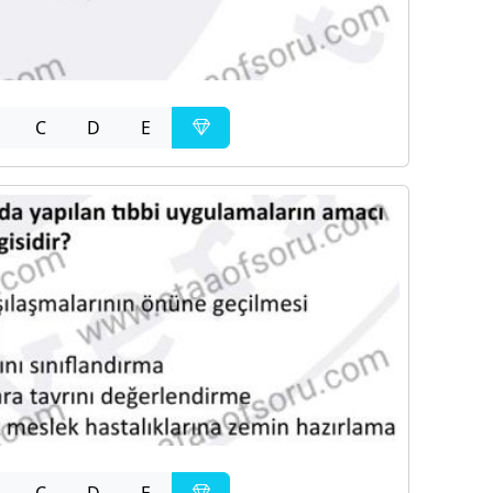
C
D
E