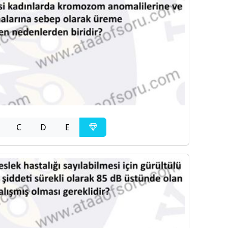
C
D
E