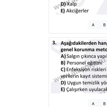
A
B
A
B