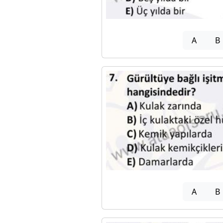
A
B
A
B