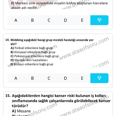
A
B
C
D
E
A
B
C
D
E