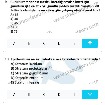
A
B
C
D
E
A
B
C
D
E