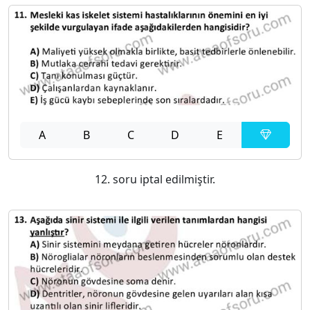
A
B
C
D
E
12. soru iptal edilmiştir.