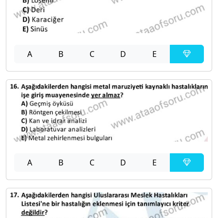
A
B
C
D
E
A
B
C
D
E