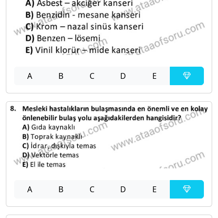
A
B
C
D
E
A
B
C
D
E