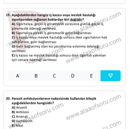
A
B
C
D
E