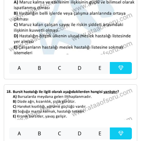
A
B
C
D
E
A
B
C
D
E