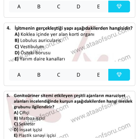
A
B
C
D
E
A
B
C
D
E