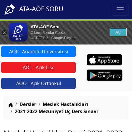
ATA-AÖF SORU
ATA-AÖF Soru
AÇ
Çıkmış Sorular Cepte
ÜCRETSİZ - Google Play'de
AÖF - Anadolu Üniversitesi
AÖL - Açık Lise
AÖO - Açık Ortaokul
Anasayfa
Dersler
Meslek Hastalıkları
2021-2022 Mezuniyet Üç Ders Sınavı