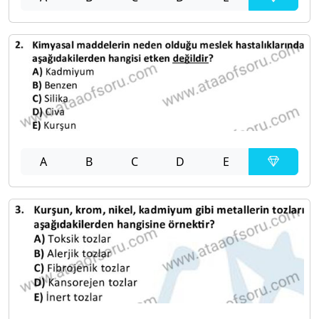
A
B
C
D
E