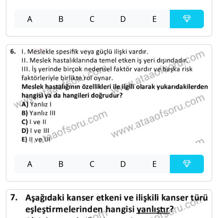
A
B
C
D
E
A
B
C
D
E