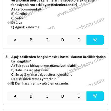
A
B
C
D
E
A
B
C
D
E