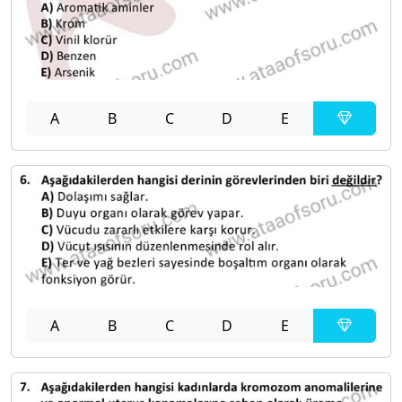
A
B
C
D
E
A
B
C
D
E