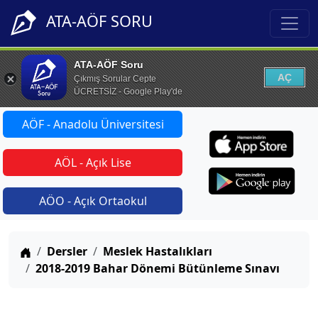
ATA-AÖF SORU
ATA-AÖF Soru
AÇ
Çıkmış Sorular Cepte
ÜCRETSİZ - Google Play'de
AÖF - Anadolu Üniversitesi
AÖL - Açık Lise
AÖO - Açık Ortaokul
Anasayfa
Dersler
Meslek Hastalıkları
2018-2019 Bahar Dönemi Bütünleme Sınavı