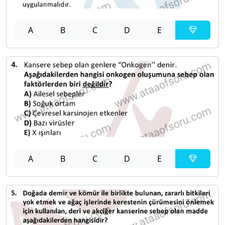
A
B
C
D
E
A
B
C
D
E