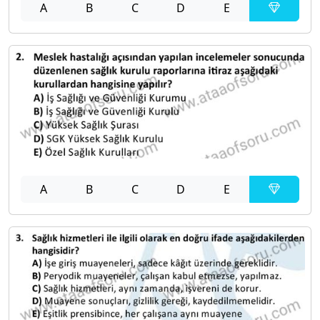
A
B
C
D
E
A
B
C
D
E