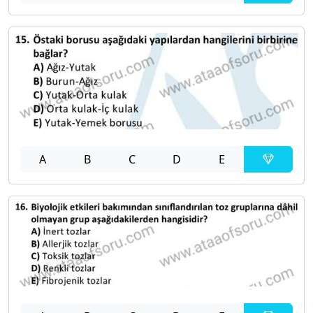
A
B
C
D
E