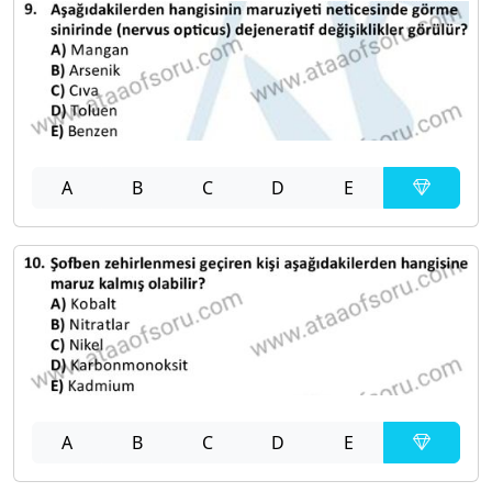
A
B
C
D
E
A
B
C
D
E