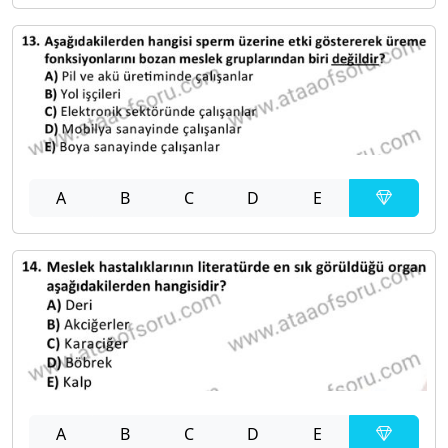
A
B
C
D
E
A
B
C
D
E