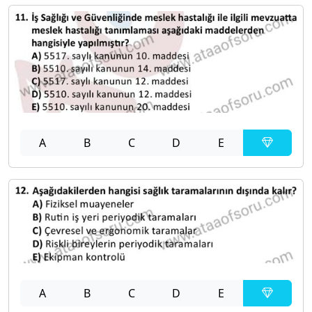
A
B
C
D
E
A
B
C
D
E