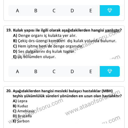
A
B
C
D
E
A
B
C
D
E