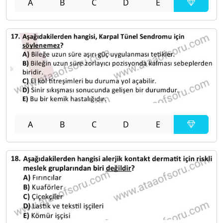
A
B
C
D
E
A
B
C
D
E