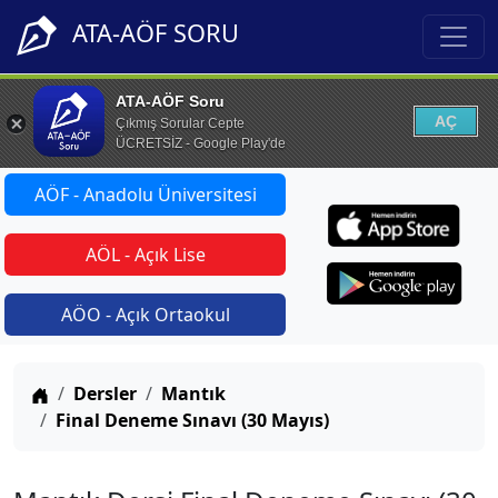
ATA-AÖF SORU
ATA-AÖF Soru
AÇ
Çıkmış Sorular Cepte
ÜCRETSİZ - Google Play'de
AÖF - Anadolu Üniversitesi
AÖL - Açık Lise
AÖO - Açık Ortaokul
Anasayfa
Dersler
Mantık
Final Deneme Sınavı (30 Mayıs)