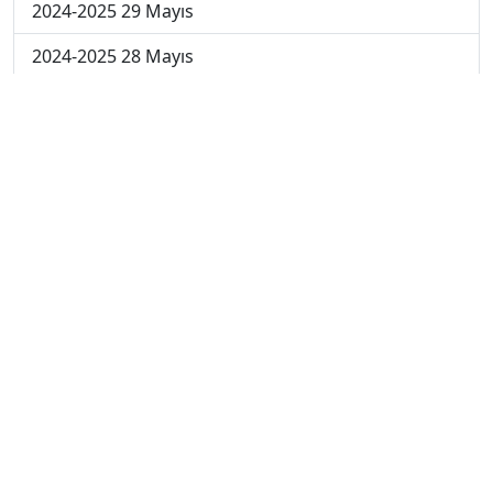
2024-2025 29 Mayıs
2024-2025 28 Mayıs
2024-2025 27 Mayıs
2024-2025 26 Mayıs
2024-2025 19 Mayıs
2024-2025 12 Mayıs
2024-2025 5 Mayıs
2024-2025 28 Nisan
2024-2025 21 Nisan
2024-2025 14 Nisan
2023-2024 Cuma