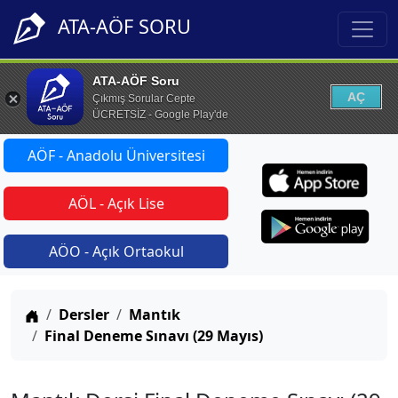
ATA-AÖF SORU
ATA-AÖF Soru
AÇ
Çıkmış Sorular Cepte
ÜCRETSİZ - Google Play'de
AÖF - Anadolu Üniversitesi
AÖL - Açık Lise
AÖO - Açık Ortaokul
Anasayfa
Dersler
Mantık
Final Deneme Sınavı (29 Mayıs)