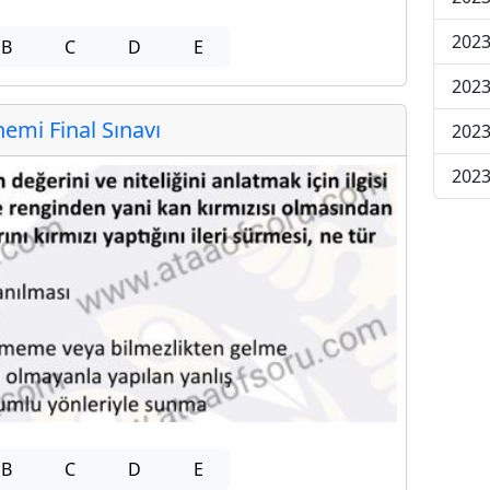
2023
B
C
D
E
2023
mi Final Sınavı
2023
2023
B
C
D
E