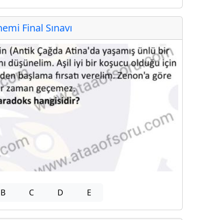
mi Final Sınavı
B
C
D
E