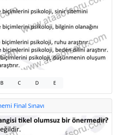
B
C
D
E
mi Final Sınavı