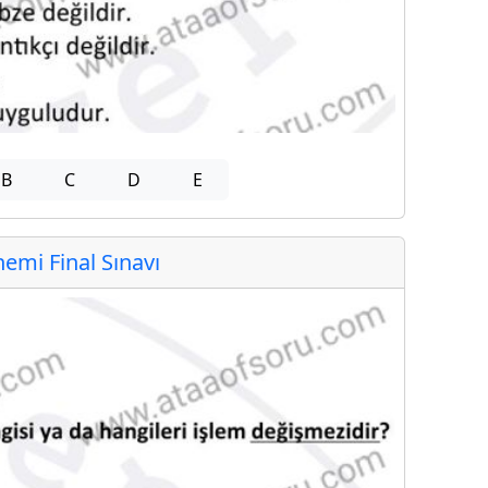
B
C
D
E
mi Final Sınavı