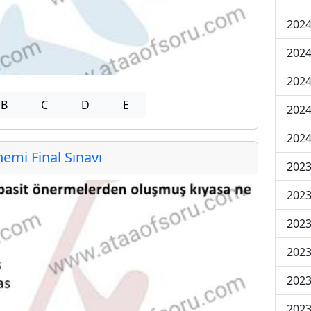
2024
2024
2024
B
C
D
E
2024
2024
mi Final Sınavı
202
202
202
2023
2023
2023