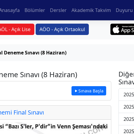
Anasayfa
Bölümler
Dersler
Akademik Takvim
Duyuru 
AÖL - Açık Lise
AÖO - Açık Ortaokul
al Deneme Sınavı (8 Haziran)
neme Sınavı (8 Haziran)
Diğe
Sınav
Sınava Başla
2025
2025
mi Final Sınavı
2025
2025