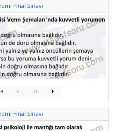
mi Final Sınavı
B
C
D
E
mi Final Sınavı