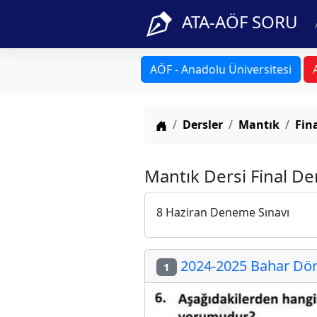
ATA-AÖF SORU
AÖF - Anadolu Üniversitesi
Anasayfa
Dersler
Mantık
Fin
Mantık Dersi Final De
8 Haziran Deneme Sınavı
2024-2025 Bahar Döne
1