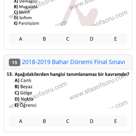
A
B
C
D
E
2018-2019 Bahar Dönemi Final Sınavı
15
A
B
C
D
E