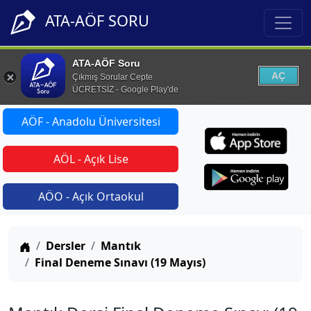
ATA-AÖF SORU
ATA-AÖF Soru
AÇ
Çıkmış Sorular Cepte
ÜCRETSİZ - Google Play'de
AÖF - Anadolu Üniversitesi
AÖL - Açık Lise
AÖO - Açık Ortaokul
Anasayfa
Dersler
Mantık
Final Deneme Sınavı (19 Mayıs)