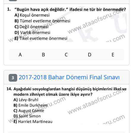
A
B
C
D
E
2017-2018 Bahar Dönemi Final Sınavı
3