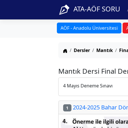
ATA-AÖF SORU
AÖF - Anadolu Üniversitesi
Anasayfa
Dersler
Mantık
Fin
Mantık Dersi Final De
4 Mayıs Deneme Sınavı
2024-2025 Bahar Döne
1