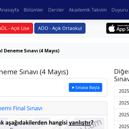
Anasayfa
Bölümler
Dersler
Akademik Takvim
Duyuru 
AÖL - Açık Lise
AÖO - Açık Ortaokul
al Deneme Sınavı (4 Mayıs)
neme Sınavı (4 Mayıs)
Diğe
Sınav
Sınava Başla
2025
2025
mi Final Sınavı
2025
2025