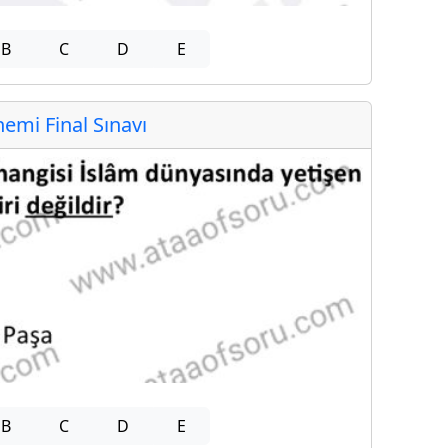
B
C
D
E
mi Final Sınavı
B
C
D
E