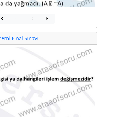
B
C
D
E
mi Final Sınavı