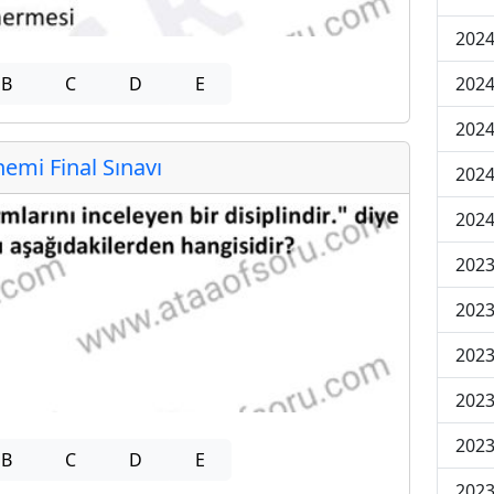
2024
B
C
D
E
2024
2024
mi Final Sınavı
2024
2024
202
202
202
2023
2023
B
C
D
E
2023