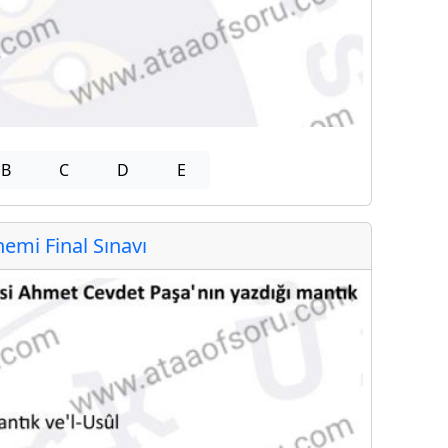
B
C
D
E
mi Final Sınavı