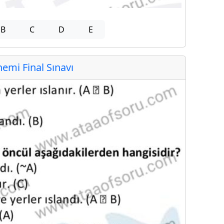
B
C
D
E
mi Final Sınavı