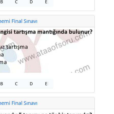
B
C
D
E
mi Final Sınavı
B
C
D
E
mi Final Sınavı