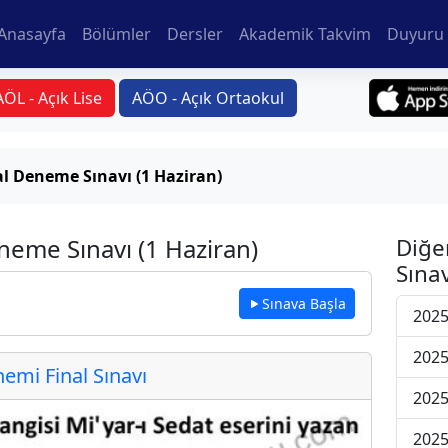
Anasayfa
Bölümler
Dersler
Akademik Takvim
Duyuru 
AÖL - Açık Lise
AÖO - Açık Ortaokul
al Deneme Sınavı (1 Haziran)
neme Sınavı (1 Haziran)
Diğe
Sınav
Sınava Başla
2025
2025
mi Final Sınavı
2025
2025