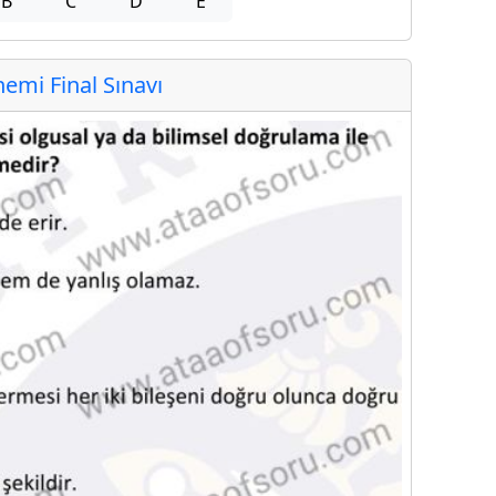
B
C
D
E
mi Final Sınavı