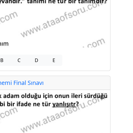
B
C
D
E
mi Final Sınavı