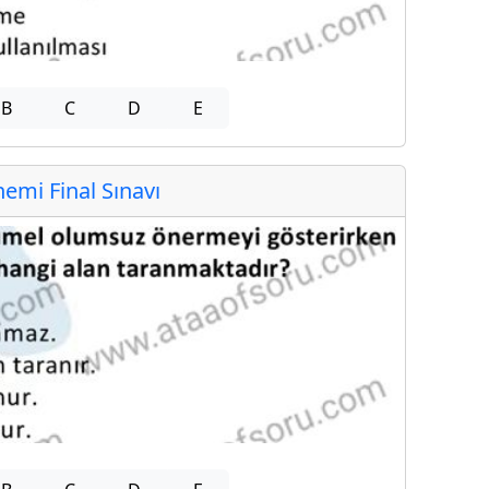
B
C
D
E
mi Final Sınavı