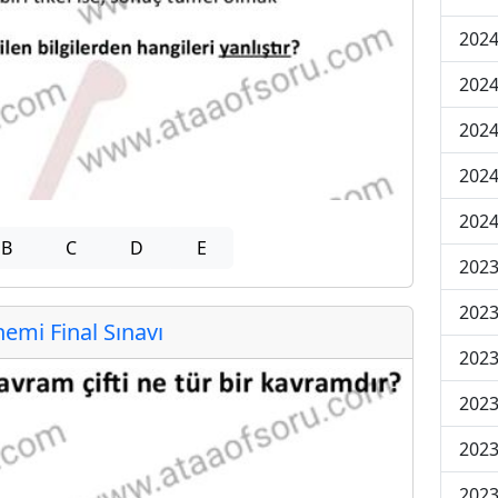
2024
2024
2024
2024
2024
B
C
D
E
202
202
mi Final Sınavı
202
2023
2023
2023