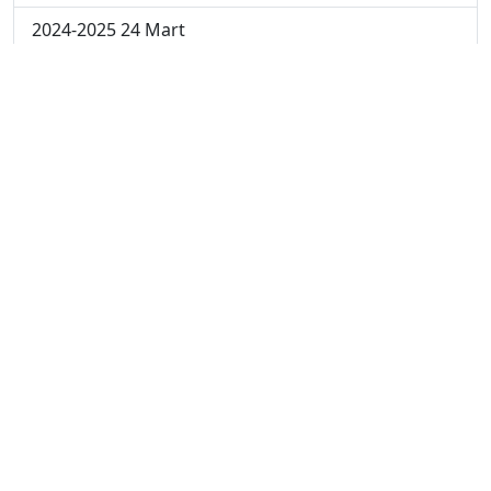
2024-2025 24 Mart
2024-2025 17 Mart
2024-2025 10 Mart
2024-2025 3 Mart
2023-2024 8. Hafta
2023-2024 7. Hafta
2023-2024 6. Hafta
2023-2024 5. Hafta
2023-2024 4. Hafta
2023-2024 3. Hafta
2023-2024 2. Hafta