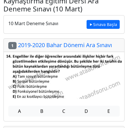
Kaynaştırma Eğitimi Dersi Ara
Deneme Sınavı (10 Mart)
10 Mart Deneme Sınavı
Sınava Başla
2019-2020 Bahar Dönemi Ara Sınavı
1
A
B
C
D
E