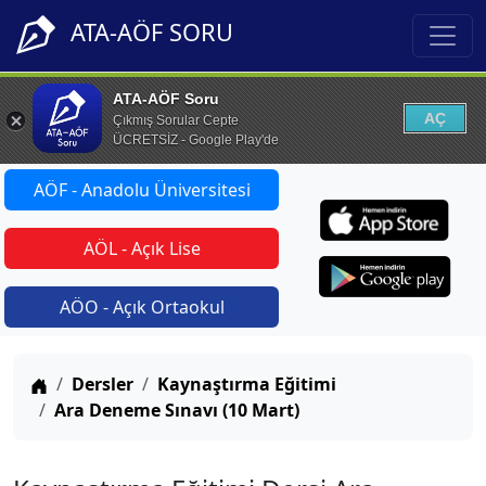
ATA-AÖF SORU
ATA-AÖF Soru
AÇ
Çıkmış Sorular Cepte
ÜCRETSİZ - Google Play'de
AÖF - Anadolu Üniversitesi
AÖL - Açık Lise
AÖO - Açık Ortaokul
Anasayfa
Dersler
Kaynaştırma Eğitimi
Ara Deneme Sınavı (10 Mart)