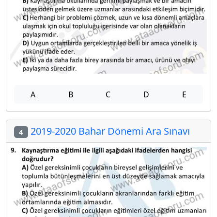
A
B
C
D
E
2019-2020 Bahar Dönemi Ara Sınavı
4