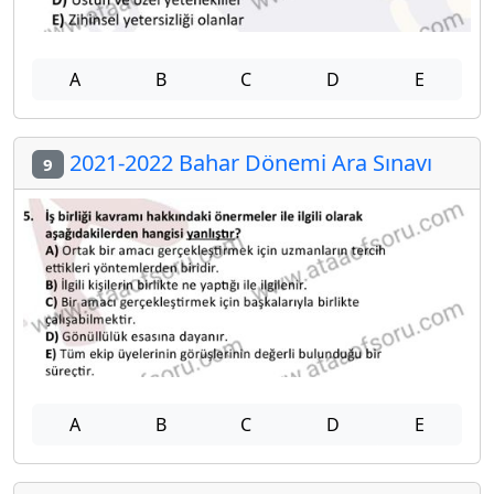
A
B
C
D
E
2021-2022 Bahar Dönemi Ara Sınavı
9
A
B
C
D
E