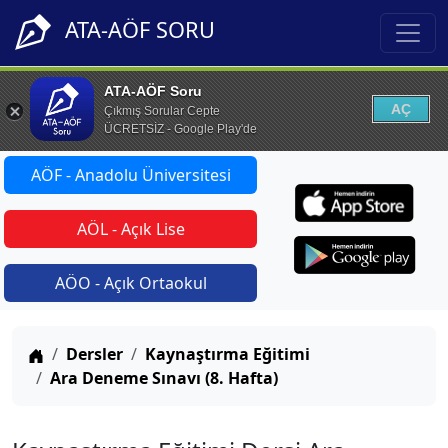
ATA-AÖF SORU
ATA-AÖF Soru
AÇ
Çıkmış Sorular Cepte
ÜCRETSİZ - Google Play'de
AÖF - Anadolu Üniversitesi
AÖL - Açık Lise
AÖO - Açık Ortaokul
Anasayfa
Dersler
Kaynaştırma Eğitimi
Ara Deneme Sınavı (8. Hafta)