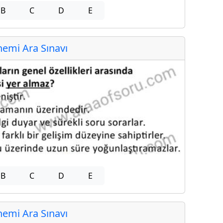
B
C
D
E
emi Ara Sınavı
B
C
D
E
emi Ara Sınavı