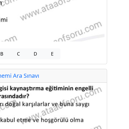
B
C
D
E
emi Ara Sınavı