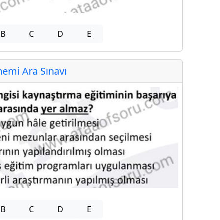
B
C
D
E
emi Ara Sınavı
B
C
D
E