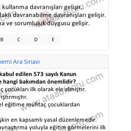
B
C
D
E
emi Ara Sınavı