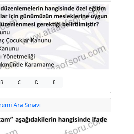
B
C
D
E
emi Ara Sınavı