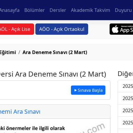
Anasayfa
Bölümler
Dersler
Akademik Takvim
Duyuru 
AÖL - Açık Lise
AÖO - Açık Ortaokul
Eğitimi
Ara Deneme Sınavı (2 Mart)
ersi Ara Deneme Sınavı (2 Mart)
Diğe
2025
Sınava Başla
2025
2025
emi Ara Sınavı
2025