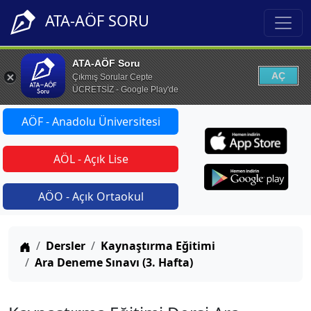
ATA-AÖF SORU
ATA-AÖF Soru
AÇ
Çıkmış Sorular Cepte
ÜCRETSİZ - Google Play'de
AÖF - Anadolu Üniversitesi
AÖL - Açık Lise
AÖO - Açık Ortaokul
Anasayfa
Dersler
Kaynaştırma Eğitimi
Ara Deneme Sınavı (3. Hafta)